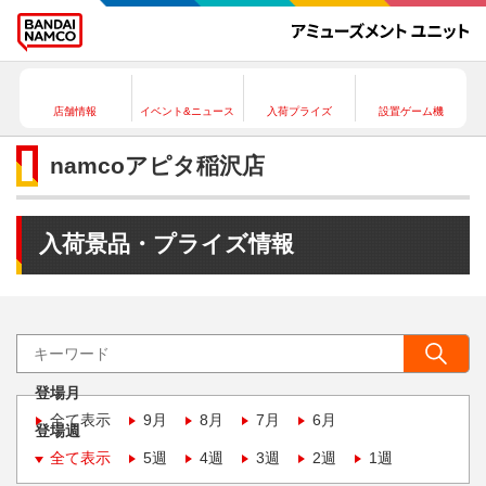
店舗情報
イベント&ニュース
入荷プライズ
設置ゲーム機
namcoアピタ稲沢店
入荷景品・プライズ情報
登場月
全て表示
9月
8月
7月
6月
登場週
全て表示
5週
4週
3週
2週
1週