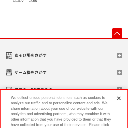
先
あそび場をさがす
ゲーム機をさがす
スマホ・PCであそぶ
We collect unique personal identifiers such as cookies to
analyze our traffic and to personalize content and ads. We
イベント・キャンペーン
share information about your use of our website with our
analytics and advertising partners, who may combine it with
other information that you have provided to them or that they
have collected from your use of their services. Please click