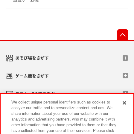
先
あそび場をさがす
ゲーム機をさがす
スマホ・PCであそぶ
We collect unique personal identifiers such as cookies to
analyze our traffic and to personalize content and ads. We
イベント・キャンペーン
share information about your use of our website with our
analytics and advertising partners, who may combine it with
other information that you have provided to them or that they
have collected from your use of their services. Please click