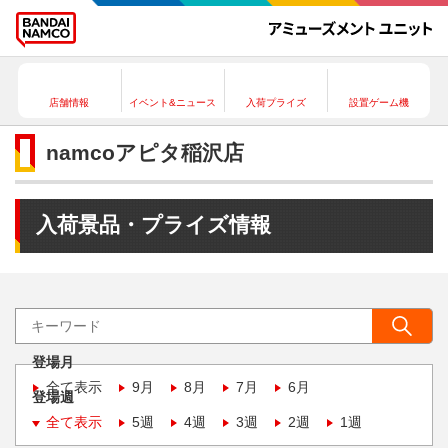
店舗情報
イベント&ニュース
入荷プライズ
設置ゲーム機
namcoアピタ稲沢店
入荷景品・プライズ情報
登場月
全て表示
9月
8月
7月
6月
登場週
全て表示
5週
4週
3週
2週
1週