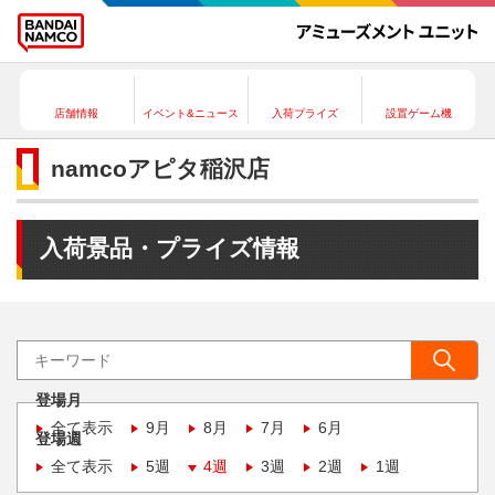
店舗情報
イベント&ニュース
入荷プライズ
設置ゲーム機
namcoアピタ稲沢店
入荷景品・プライズ情報
登場月
全て表示
9月
8月
7月
6月
登場週
全て表示
5週
4週
3週
2週
1週