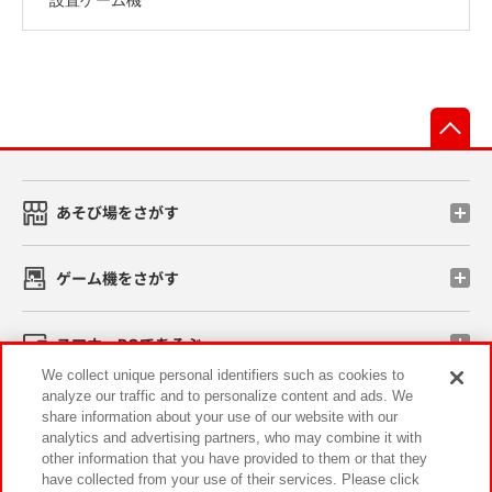
先
あそび場をさがす
ゲーム機をさがす
スマホ・PCであそぶ
We collect unique personal identifiers such as cookies to
analyze our traffic and to personalize content and ads. We
イベント・キャンペーン
share information about your use of our website with our
analytics and advertising partners, who may combine it with
other information that you have provided to them or that they
have collected from your use of their services. Please click