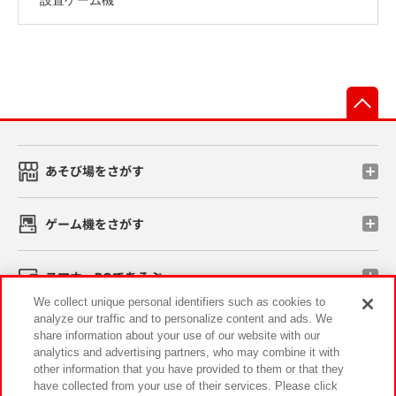
先
あそび場をさがす
ゲーム機をさがす
スマホ・PCであそぶ
We collect unique personal identifiers such as cookies to
analyze our traffic and to personalize content and ads. We
イベント・キャンペーン
share information about your use of our website with our
analytics and advertising partners, who may combine it with
other information that you have provided to them or that they
have collected from your use of their services. Please click