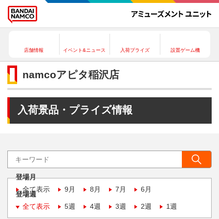
店舗情報
イベント&ニュース
入荷プライズ
設置ゲーム機
namcoアピタ稲沢店
入荷景品・プライズ情報
登場月
全て表示
9月
8月
7月
6月
登場週
全て表示
5週
4週
3週
2週
1週