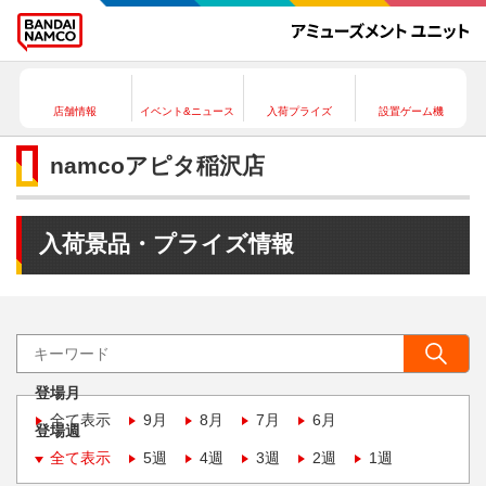
店舗情報
イベント&ニュース
入荷プライズ
設置ゲーム機
namcoアピタ稲沢店
入荷景品・プライズ情報
登場月
全て表示
9月
8月
7月
6月
登場週
全て表示
5週
4週
3週
2週
1週