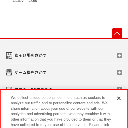
先
あそび場をさがす
ゲーム機をさがす
スマホ・PCであそぶ
We collect unique personal identifiers such as cookies to
analyze our traffic and to personalize content and ads. We
イベント・キャンペーン
share information about your use of our website with our
analytics and advertising partners, who may combine it with
other information that you have provided to them or that they
have collected from your use of their services. Please click