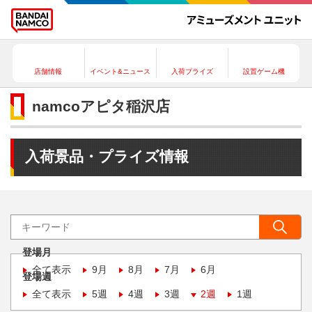
店舗情報
イベント&ニュース
入荷プライズ
設置ゲーム機
namcoアピタ稲沢店
入荷景品・プライズ情報
登場月
全て表示
9月
8月
7月
6月
登場週
全て表示
5週
4週
3週
2週
1週