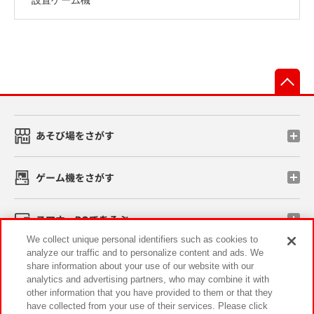
先
あそび場をさがす
ゲーム機をさがす
スマホ・PCであそぶ
We collect unique personal identifiers such as cookies to
analyze our traffic and to personalize content and ads. We
イベント・キャンペーン
share information about your use of our website with our
analytics and advertising partners, who may combine it with
other information that you have provided to them or that they
have collected from your use of their services. Please click