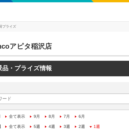
荷プライズ
mcoアピタ稲沢店
景品・プライズ情報
月
全て表示
9月
8月
7月
6月
週
全て表示
5週
4週
3週
2週
1週