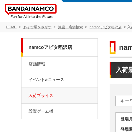
HOME
あそび場をさがす
施設・店舗検索
namcoアピタ稲沢店
入
na
namcoアピタ稲沢店
店舗情報
入荷
イベント&ニュース
入荷プライズ
設置ゲーム機
登場
登場