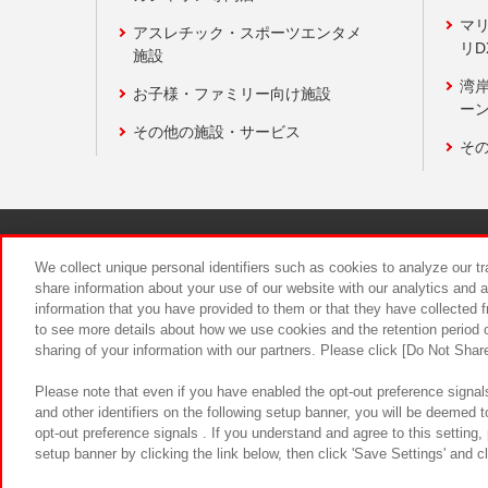
マ
アスレチック・スポーツエンタメ
リD
施設
湾
お子様・ファミリー向け施設
ーン
その他の施設・サービス
そ
関連会社
サステナビリティ
We collect unique personal identifiers such as cookies to analyze our t
share information about your use of our website with our analytics and 
information that you have provided to them or that they have collected f
食品のご提
to see more details about how we use cookies and the retention period o
sharing of your information with our partners. Please click [Do Not Shar
Please note that even if you have enabled the opt-out preference signals
and other identifiers on the following setup banner, you will be deemed 
opt-out preference signals . If you understand and agree to this setting
setup banner by clicking the link below, then click 'Save Settings' and c
©Bandai Namco Amusement Inc.
©Ba