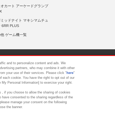
リオカート アーケードグランプ
X
岸ミッドナイト マキシマムチュ
 6RR PLUS
の他 ゲーム機一覧
サイトポリシー
プライバシーポリシー
ウェブアクセシビリティ方
raffic and to personalize content and ads. We
advertising partners, who may combine it with other
rom your use of their services. Please click "
here
"
供について
カスタマーハラスメント対応方針
よくあるご質問・
f each cookie. You have the right to opt out of our
e My Personal Information] to exercise your right.
 , if you choose to allow the sharing of cookies
to have consented to the sharing regardless of the
, please manage your consent on the following
lose the banner.
ndai Namco Amusement Lab Inc.
©Bandai Namco Experience Inc.
©HANAY