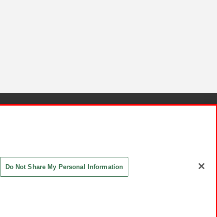
針と検証結果
お取引先さまとともに
お問い合わせ
Do Not Share My Personal Information
ASHIKI Co., Ltd. All Rights Reserved.