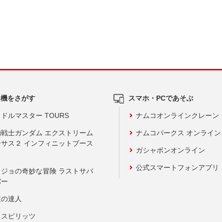
ム機をさがす
スマホ・PCであそぶ
ドルマスター TOURS
ナムコオンラインクレーン
動戦士ガンダム エクストリーム
ナムコパークス オンライ
ーサス２ インフィニットブース
ガシャポンオンライン
公式スマートフォンアプリ
ョジョの奇妙な冒険 ラストサバ
バー
鼓の達人
りスピリッツ