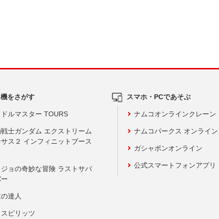
ム機をさがす
スマホ・PCであそぶ
ドルマスター TOURS
ナムコオンラインクレーン
動戦士ガンダム エクストリーム
ナムコパークス オンライ
ーサス２ インフィニットブース
ガシャポンオンライン
公式スマートフォンアプリ
ョジョの奇妙な冒険 ラストサバ
バー
鼓の達人
りスピリッツ