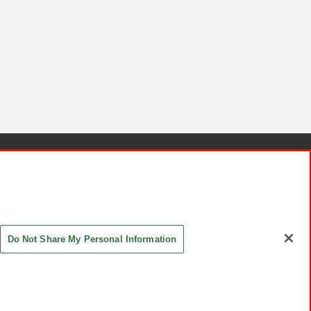
針と検証結果
お取引先さまとともに
お問い合わせ
Do Not Share My Personal Information
ASHIKI Co., Ltd. All Rights Reserved.