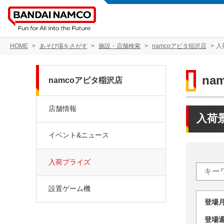
HOME
あそび場をさがす
施設・店舗検索
namcoアピタ稲沢店
入
na
namcoアピタ稲沢店
店舗情報
入荷
イベント&ニュース
入荷プライズ
設置ゲーム機
登場
登場