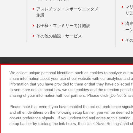
マ
アスレチック・スポーツエンタメ
リD
施設
湾
お子様・ファミリー向け施設
ーン
その他の施設・サービス
そ
関連会社
サステナビリティ
We collect unique personal identifiers such as cookies to analyze our t
share information about your use of our website with our analytics and 
information that you have provided to them or that they have collected f
食品のご提
to see more details about how we use cookies and the retention period o
sharing of your information with our partners. Please click [Do Not Shar
Please note that even if you have enabled the opt-out preference signals
and other identifiers on the following setup banner, you will be deemed 
opt-out preference signals . If you understand and agree to this setting
setup banner by clicking the link below, then click 'Save Settings' and c
©Bandai Namco Amusement Inc.
©Ba