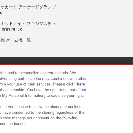
リオカート アーケードグランプ
X
岸ミッドナイト マキシマムチュ
 6RR PLUS
の他 ゲーム機一覧
サイトポリシー
プライバシーポリシー
ウェブアクセシビリティ方
raffic and to personalize content and ads. We
advertising partners, who may combine it with other
rom your use of their services. Please click "
here
"
供について
カスタマーハラスメント対応方針
よくあるご質問・
f each cookie. You have the right to opt out of our
e My Personal Information] to exercise your right.
 , if you choose to allow the sharing of cookies
to have consented to the sharing regardless of the
, please manage your consent on the following
lose the banner.
ndai Namco Amusement Lab Inc.
©Bandai Namco Experience Inc.
©HANAY