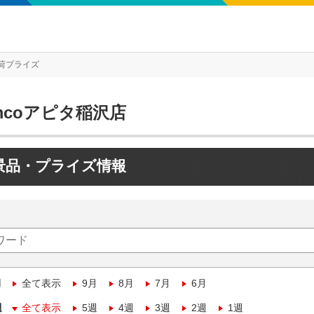
荷プライズ
mcoアピタ稲沢店
景品・プライズ情報
月
全て表示
9月
8月
7月
6月
週
全て表示
5週
4週
3週
2週
1週