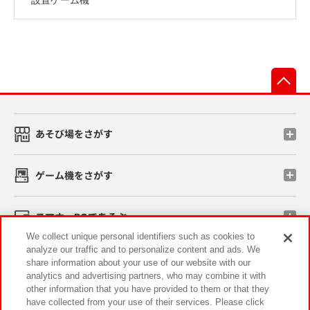
先
あそび場をさがす
ゲーム機をさがす
スマホ・PCであそぶ
We collect unique personal identifiers such as cookies to
analyze our traffic and to personalize content and ads. We
イベント・キャンペーン
share information about your use of our website with our
analytics and advertising partners, who may combine it with
other information that you have provided to them or that they
have collected from your use of their services. Please click