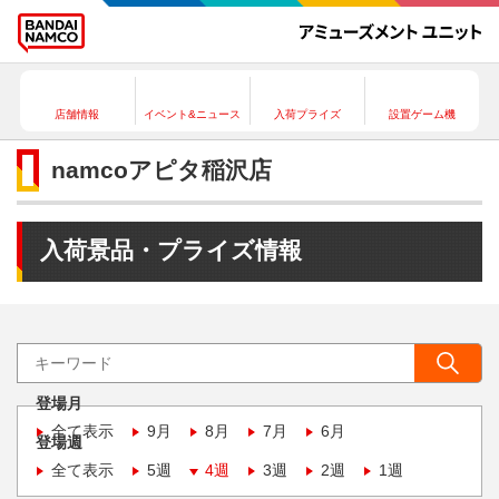
店舗情報
イベント&ニュース
入荷プライズ
設置ゲーム機
namcoアピタ稲沢店
入荷景品・プライズ情報
登場月
全て表示
9月
8月
7月
6月
登場週
全て表示
5週
4週
3週
2週
1週