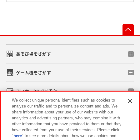
先
あそび場をさがす
ゲーム機をさがす
スマホ・PCであそぶ
We collect unique personal identifiers such as cookies to
analyze our traffic and to personalize content and ads. We
イベント・キャンペーン
share information about your use of our website with our
analytics and advertising partners, who may combine it with
other information that you have provided to them or that they
have collected from your use of their services. Please click
"
here
" to see more details about how we use cookies and
関連会社
サステナビリティ
サイトポリシー