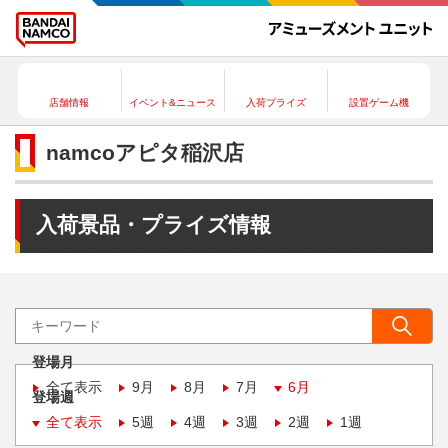
店舗情報
イベント&ニュース
入荷プライズ
設置ゲーム機
namcoアピタ稲沢店
入荷景品・プライズ情報
登場月
全て表示
9月
8月
7月
6月
登場週
全て表示
5週
4週
3週
2週
1週