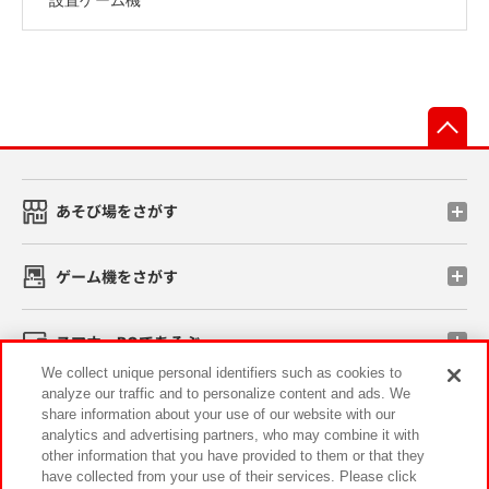
先
あそび場をさがす
ゲーム機をさがす
スマホ・PCであそぶ
We collect unique personal identifiers such as cookies to
analyze our traffic and to personalize content and ads. We
イベント・キャンペーン
share information about your use of our website with our
analytics and advertising partners, who may combine it with
other information that you have provided to them or that they
have collected from your use of their services. Please click