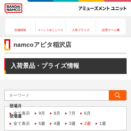
店舗情報
イベント&ニュース
入荷プライズ
設置ゲーム機
namcoアピタ稲沢店
入荷景品・プライズ情報
登場月
全て表示
9月
8月
7月
6月
登場週
全て表示
5週
4週
3週
2週
1週