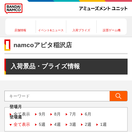
店舗情報
イベント&ニュース
入荷プライズ
設置ゲーム機
namcoアピタ稲沢店
入荷景品・プライズ情報
登場月
全て表示
9月
8月
7月
6月
登場週
全て表示
5週
4週
3週
2週
1週