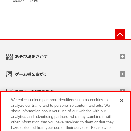
先
あそび場をさがす
ゲーム機をさがす
スマホ・PCであそぶ
We collect unique personal identifiers such as cookies to
analyze our traffic and to personalize content and ads. We
イベント・キャンペーン
share information about your use of our website with our
analytics and advertising partners, who may combine it with
other information that you have provided to them or that they
have collected from your use of their services. Please click