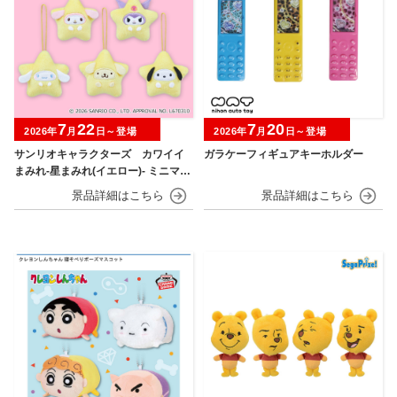
7
22
7
20
2026年
月
日～登場
2026年
月
日～登場
サンリオキャラクターズ カワイイ
ガラケーフィギュアキーホルダー
まみれ-星まみれ(イエロー)- ミニマス
コット