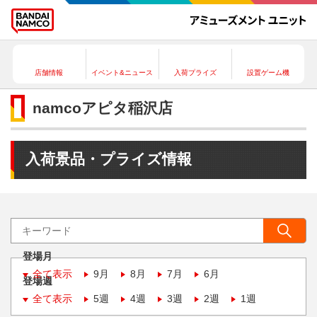
店舗情報
イベント&ニュース
入荷プライズ
設置ゲーム機
namcoアピタ稲沢店
入荷景品・プライズ情報
登場月
全て表示
9月
8月
7月
6月
登場週
全て表示
5週
4週
3週
2週
1週