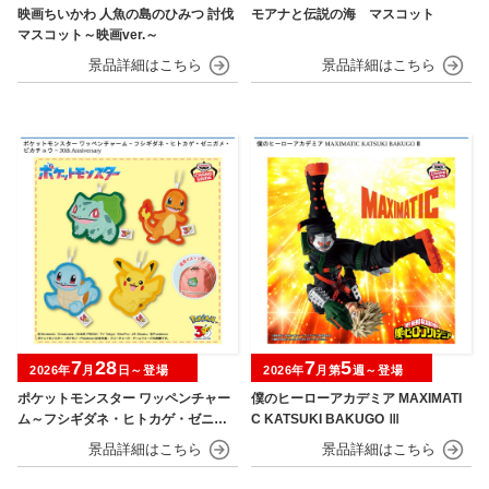
映画ちいかわ 人魚の島のひみつ 討伐
モアナと伝説の海 マスコット
マスコット～映画ver.～
7
28
7
5
2026年
月
日～登場
2026年
月第
週～登場
ポケットモンスター ワッペンチャー
僕のヒーローアカデミア MAXIMATI
ム～フシギダネ・ヒトカゲ・ゼニガ
C KATSUKI BAKUGO Ⅲ
メ・ピカチュウ～30th Anniversary