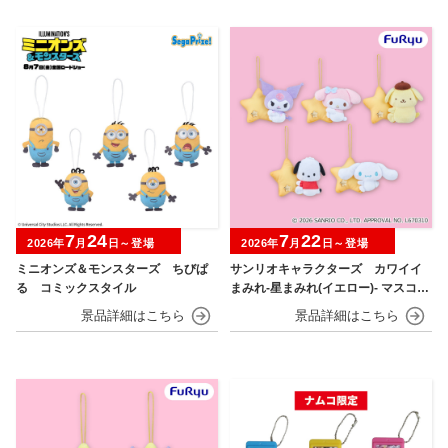
7
24
7
22
2026年
月
日～登場
2026年
月
日～登場
ミニオンズ＆モンスターズ ちびぱ
サンリオキャラクターズ カワイイ
る コミックスタイル
まみれ-星まみれ(イエロー)- マスコッ
ト