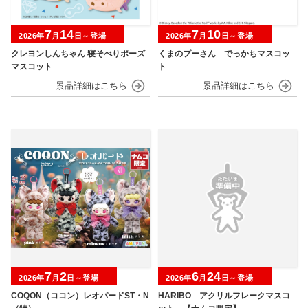
7
14
7
10
2026年
月
日～登場
2026年
月
日～登場
クレヨンしんちゃん 寝そべりポーズ
くまのプーさん でっかちマスコッ
マスコット
ト
7
2
6
24
2026年
月
日～登場
2026年
月
日～登場
COQON（ココン）レオパードST・N
HARIBO アクリルフレークマスコ