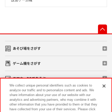
先
あそび場をさがす
ゲーム機をさがす
スマホ・PCであそぶ
We collect unique personal identifiers such as cookies to
analyze our traffic and to personalize content and ads. We
イベント・キャンペーン
share information about your use of our website with our
analytics and advertising partners, who may combine it with
other information that you have provided to them or that they
have collected from your use of their services. Please click