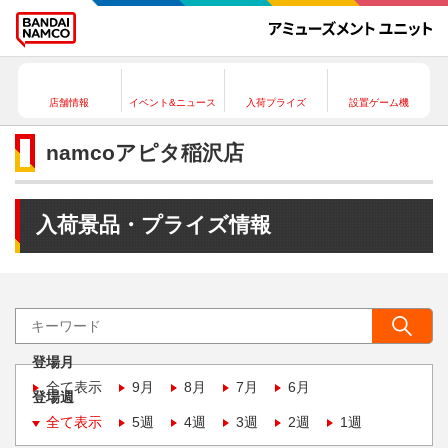
店舗情報
イベント&ニュース
入荷プライズ
設置ゲーム機
namcoアピタ稲沢店
入荷景品・プライズ情報
登場月
全て表示
9月
8月
7月
6月
登場週
全て表示
5週
4週
3週
2週
1週