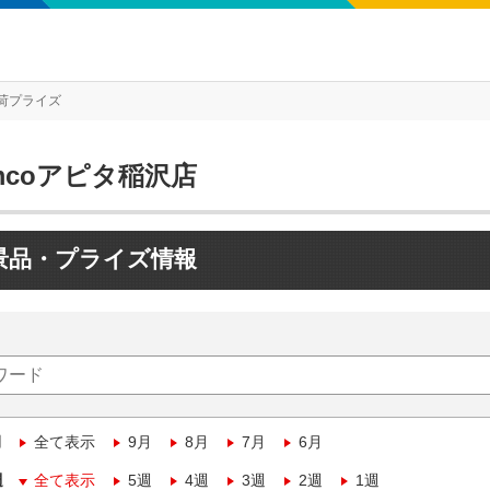
荷プライズ
mcoアピタ稲沢店
景品・プライズ情報
月
全て表示
9月
8月
7月
6月
週
全て表示
5週
4週
3週
2週
1週