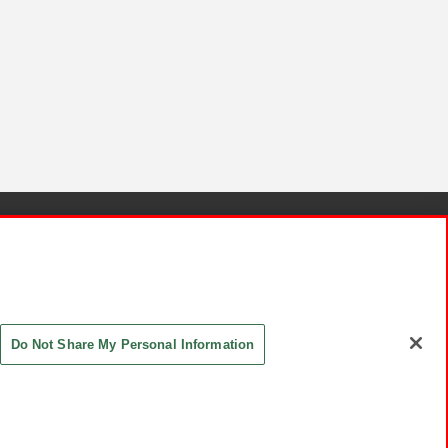
針と検証結果
お取引先さまとともに
お問い合わせ
Do Not Share My Personal Information
ASHIKI Co., Ltd. All Rights Reserved.