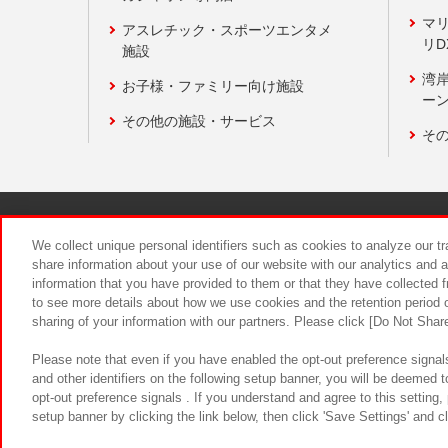
マ
アスレチック・スポーツエンタメ
リD
施設
湾
お子様・ファミリー向け施設
ーン
その他の施設・サービス
そ
関連会社
サステナビリティ
We collect unique personal identifiers such as cookies to analyze our t
share information about your use of our website with our analytics and 
information that you have provided to them or that they have collected f
食品のご提
to see more details about how we use cookies and the retention period o
sharing of your information with our partners. Please click [Do Not Shar
Please note that even if you have enabled the opt-out preference signals
and other identifiers on the following setup banner, you will be deemed 
opt-out preference signals . If you understand and agree to this setting
setup banner by clicking the link below, then click 'Save Settings' and c
©Bandai Namco Amusement Inc.
©Ba