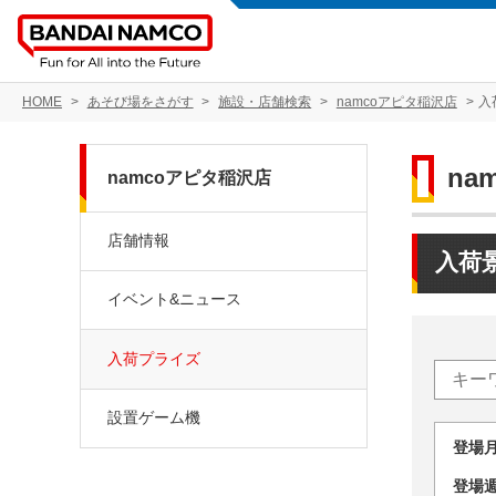
HOME
あそび場をさがす
施設・店舗検索
namcoアピタ稲沢店
入
na
namcoアピタ稲沢店
店舗情報
入荷
イベント&ニュース
入荷プライズ
設置ゲーム機
登場
登場