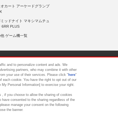
リオカート アーケードグランプ
X
岸ミッドナイト マキシマムチュ
 6RR PLUS
の他 ゲーム機一覧
サイトポリシー
プライバシーポリシー
ウェブアクセシビリティ方
raffic and to personalize content and ads. We
advertising partners, who may combine it with other
rom your use of their services. Please click "
here
"
供について
カスタマーハラスメント対応方針
よくあるご質問・
f each cookie. You have the right to opt out of our
e My Personal Information] to exercise your right.
 , if you choose to allow the sharing of cookies
to have consented to the sharing regardless of the
, please manage your consent on the following
lose the banner.
ndai Namco Amusement Lab Inc.
©Bandai Namco Experience Inc.
©HANAY