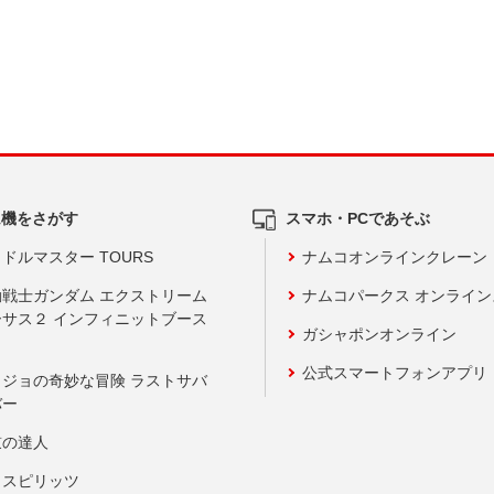
ム機をさがす
スマホ・PCであそぶ
ドルマスター TOURS
ナムコオンラインクレーン
動戦士ガンダム エクストリーム
ナムコパークス オンライ
ーサス２ インフィニットブース
ガシャポンオンライン
公式スマートフォンアプリ
ョジョの奇妙な冒険 ラストサバ
バー
鼓の達人
りスピリッツ