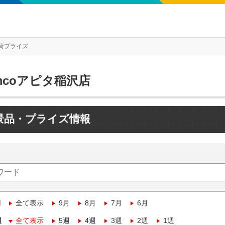
荷プライズ
mcoアピタ稲沢店
景品・プライズ情報
月
全て表示
9月
8月
7月
6月
週
全て表示
5週
4週
3週
2週
1週