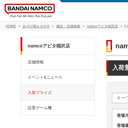
HOME
あそび場をさがす
施設・店舗検索
namcoアピタ稲沢店
入
na
namcoアピタ稲沢店
店舗情報
入荷
イベント&ニュース
入荷プライズ
設置ゲーム機
登場
登場