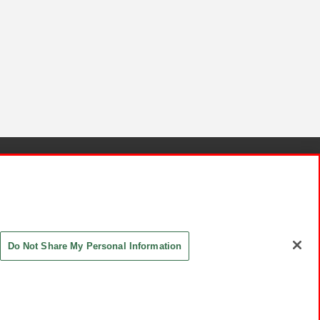
針と検証結果
お取引先さまとともに
お問い合わせ
Do Not Share My Personal Information
ASHIKI Co., Ltd. All Rights Reserved.