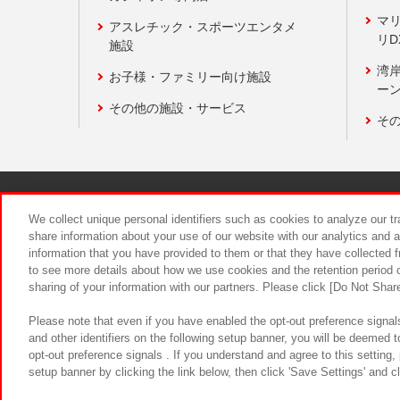
マ
アスレチック・スポーツエンタメ
リD
施設
湾
お子様・ファミリー向け施設
ーン
その他の施設・サービス
そ
関連会社
サステナビリティ
We collect unique personal identifiers such as cookies to analyze our t
share information about your use of our website with our analytics and 
information that you have provided to them or that they have collected f
食品のご提
to see more details about how we use cookies and the retention period o
sharing of your information with our partners. Please click [Do Not Shar
Please note that even if you have enabled the opt-out preference signals
and other identifiers on the following setup banner, you will be deemed 
opt-out preference signals . If you understand and agree to this setting
setup banner by clicking the link below, then click 'Save Settings' and c
©Bandai Namco Amusement Inc.
©Ba