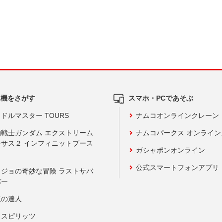
ム機をさがす
スマホ・PCであそぶ
ドルマスター TOURS
ナムコオンラインクレーン
動戦士ガンダム エクストリーム
ナムコパークス オンライ
ーサス２ インフィニットブース
ガシャポンオンライン
公式スマートフォンアプリ
ョジョの奇妙な冒険 ラストサバ
バー
鼓の達人
りスピリッツ