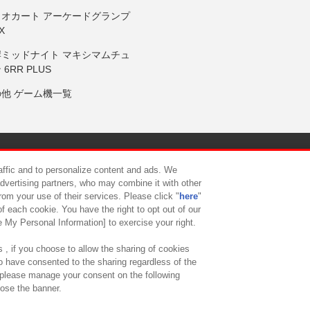
リオカート アーケードグランプ
X
岸ミッドナイト マキシマムチュ
 6RR PLUS
の他 ゲーム機一覧
サイトポリシー
プライバシーポリシー
ウェブアクセシビリティ方
raffic and to personalize content and ads. We
advertising partners, who may combine it with other
rom your use of their services. Please click "
here
"
供について
カスタマーハラスメント対応方針
よくあるご質問・
f each cookie. You have the right to opt out of our
e My Personal Information] to exercise your right.
 , if you choose to allow the sharing of cookies
to have consented to the sharing regardless of the
, please manage your consent on the following
lose the banner.
ndai Namco Amusement Lab Inc.
©Bandai Namco Experience Inc.
©HANAY