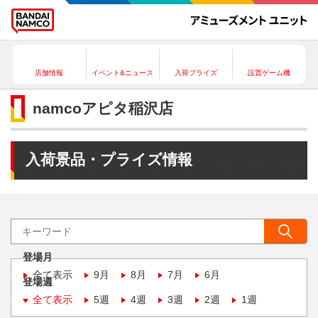
店舗情報
イベント&ニュース
入荷プライズ
設置ゲーム機
namcoアピタ稲沢店
入荷景品・プライズ情報
登場月
全て表示
9月
8月
7月
6月
登場週
全て表示
5週
4週
3週
2週
1週