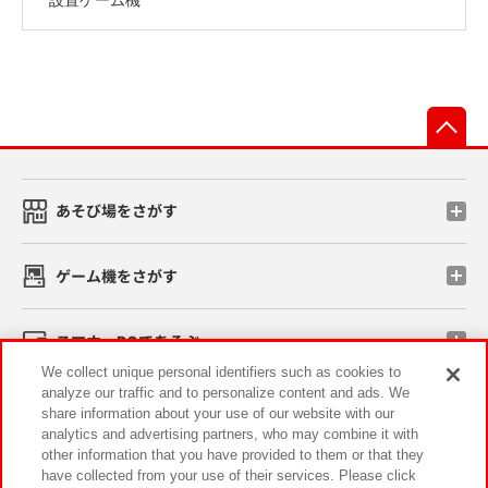
先
あそび場をさがす
ゲーム機をさがす
スマホ・PCであそぶ
We collect unique personal identifiers such as cookies to
analyze our traffic and to personalize content and ads. We
イベント・キャンペーン
share information about your use of our website with our
analytics and advertising partners, who may combine it with
other information that you have provided to them or that they
have collected from your use of their services. Please click