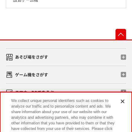
先
あそび場をさがす
ゲーム機をさがす
スマホ・PCであそぶ
We collect unique personal identifiers such as cookies to
analyze our traffic and to personalize content and ads. We
イベント・キャンペーン
share information about your use of our website with our
analytics and advertising partners, who may combine it with
other information that you have provided to them or that they
have collected from your use of their services. Please click