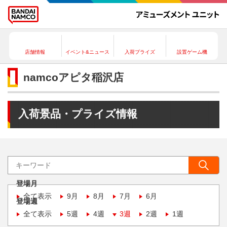
店舗情報
イベント&ニュース
入荷プライズ
設置ゲーム機
namcoアピタ稲沢店
入荷景品・プライズ情報
登場月
全て表示
9月
8月
7月
6月
登場週
全て表示
5週
4週
3週
2週
1週