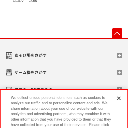
先
あそび場をさがす
ゲーム機をさがす
スマホ・PCであそぶ
We collect unique personal identifiers such as cookies to
analyze our traffic and to personalize content and ads. We
イベント・キャンペーン
share information about your use of our website with our
analytics and advertising partners, who may combine it with
other information that you have provided to them or that they
have collected from your use of their services. Please click