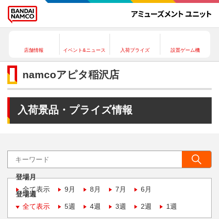
店舗情報
イベント&ニュース
入荷プライズ
設置ゲーム機
namcoアピタ稲沢店
入荷景品・プライズ情報
登場月
全て表示
9月
8月
7月
6月
登場週
全て表示
5週
4週
3週
2週
1週