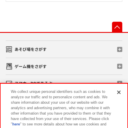
先
あそび場をさがす
ゲーム機をさがす
スマホ・PCであそぶ
We collect unique personal identifiers such as cookies to
analyze our traffic and to personalize content and ads. We
イベント・キャンペーン
share information about your use of our website with our
analytics and advertising partners, who may combine it with
other information that you have provided to them or that they
have collected from your use of their services. Please click
"
here
" to see more details about how we use cookies and
関連会社
サステナビリティ
サイトポリシー