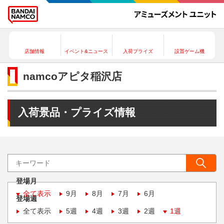
店舗情報
イベント&ニュース
入荷プライズ
設置ゲーム機
namcoアピタ稲沢店
入荷景品・プライズ情報
登場月
全て表示
9月
8月
7月
6月
登場週
全て表示
5週
4週
3週
2週
1週