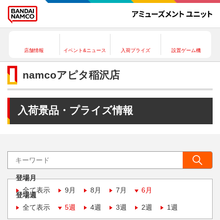
店舗情報
イベント&ニュース
入荷プライズ
設置ゲーム機
namcoアピタ稲沢店
入荷景品・プライズ情報
登場月
全て表示
9月
8月
7月
6月
登場週
全て表示
5週
4週
3週
2週
1週