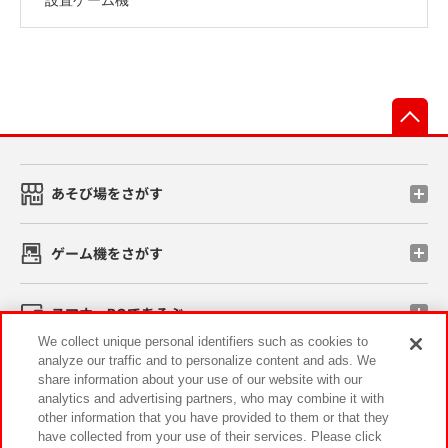
先
あそび場をさがす
ゲーム機をさがす
スマホ・PCであそぶ
We collect unique personal identifiers such as cookies to
analyze our traffic and to personalize content and ads. We
イベント・キャンペーン
share information about your use of our website with our
analytics and advertising partners, who may combine it with
other information that you have provided to them or that they
have collected from your use of their services. Please click