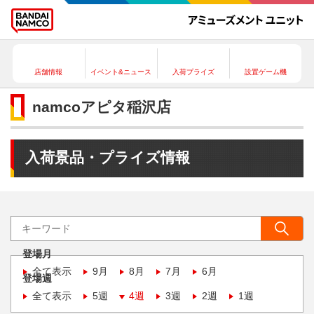
店舗情報
イベント&ニュース
入荷プライズ
設置ゲーム機
namcoアピタ稲沢店
入荷景品・プライズ情報
登場月
全て表示
9月
8月
7月
6月
登場週
全て表示
5週
4週
3週
2週
1週