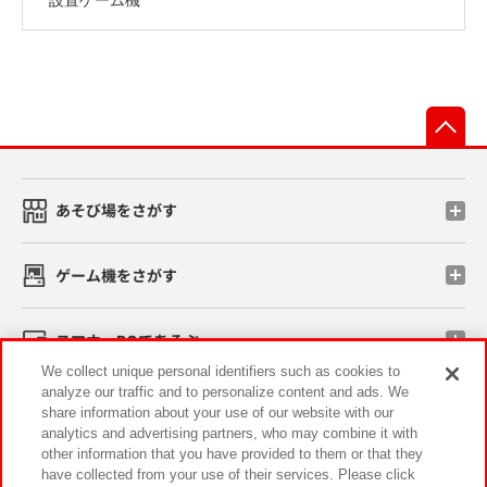
先
あそび場をさがす
ゲーム機をさがす
スマホ・PCであそぶ
We collect unique personal identifiers such as cookies to
analyze our traffic and to personalize content and ads. We
イベント・キャンペーン
share information about your use of our website with our
analytics and advertising partners, who may combine it with
other information that you have provided to them or that they
have collected from your use of their services. Please click