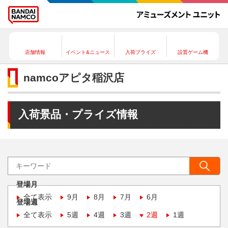
店舗情報
イベント&ニュース
入荷プライズ
設置ゲーム機
namcoアピタ稲沢店
入荷景品・プライズ情報
登場月
全て表示
9月
8月
7月
6月
登場週
全て表示
5週
4週
3週
2週
1週