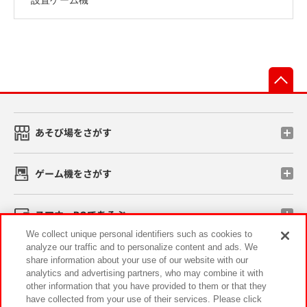
先
あそび場をさがす
ゲーム機をさがす
スマホ・PCであそぶ
We collect unique personal identifiers such as cookies to
analyze our traffic and to personalize content and ads. We
イベント・キャンペーン
share information about your use of our website with our
analytics and advertising partners, who may combine it with
other information that you have provided to them or that they
have collected from your use of their services. Please click