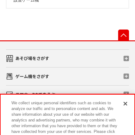
先
あそび場をさがす
ゲーム機をさがす
スマホ・PCであそぶ
We collect unique personal identifiers such as cookies to
analyze our traffic and to personalize content and ads. We
イベント・キャンペーン
share information about your use of our website with our
analytics and advertising partners, who may combine it with
other information that you have provided to them or that they
have collected from your use of their services. Please click