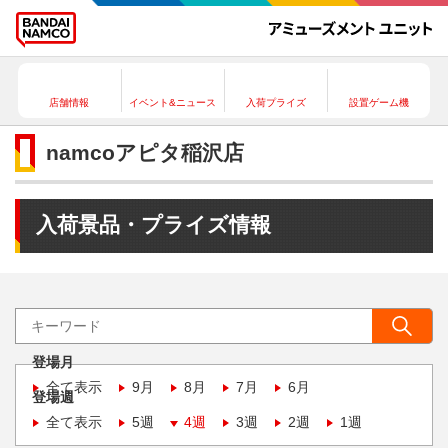
店舗情報
イベント&ニュース
入荷プライズ
設置ゲーム機
namcoアピタ稲沢店
入荷景品・プライズ情報
登場月
全て表示
9月
8月
7月
6月
登場週
全て表示
5週
4週
3週
2週
1週