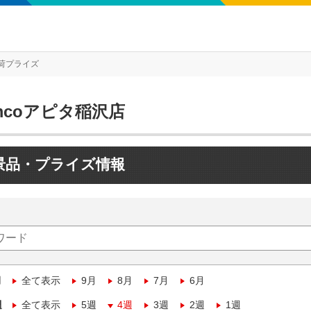
荷プライズ
mcoアピタ稲沢店
景品・プライズ情報
月
全て表示
9月
8月
7月
6月
週
全て表示
5週
4週
3週
2週
1週