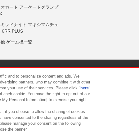
リオカート アーケードグランプ
X
岸ミッドナイト マキシマムチュ
 6RR PLUS
の他 ゲーム機一覧
サイトポリシー
プライバシーポリシー
ウェブアクセシビリティ方
raffic and to personalize content and ads. We
advertising partners, who may combine it with other
rom your use of their services. Please click "
here
"
供について
カスタマーハラスメント対応方針
よくあるご質問・
f each cookie. You have the right to opt out of our
e My Personal Information] to exercise your right.
 , if you choose to allow the sharing of cookies
to have consented to the sharing regardless of the
, please manage your consent on the following
lose the banner.
ndai Namco Amusement Lab Inc.
©Bandai Namco Experience Inc.
©HANAY