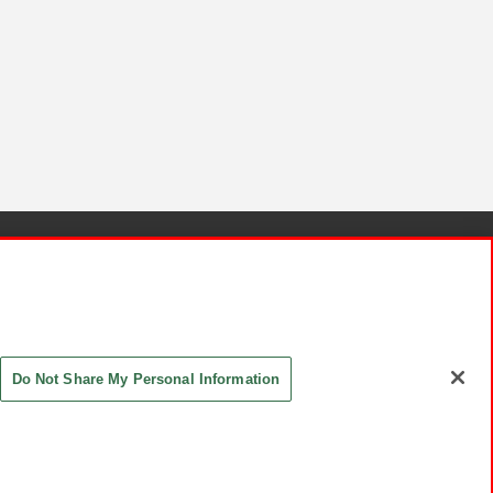
針と検証結果
お取引先さまとともに
お問い合わせ
Do Not Share My Personal Information
ASHIKI Co., Ltd. All Rights Reserved.