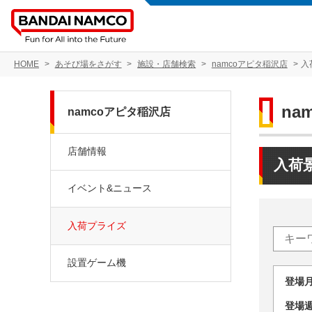
HOME
あそび場をさがす
施設・店舗検索
namcoアピタ稲沢店
入
na
namcoアピタ稲沢店
店舗情報
入荷
イベント&ニュース
入荷プライズ
設置ゲーム機
登場
登場