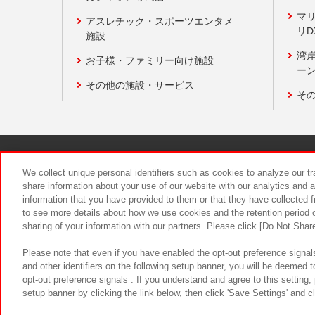
マ
アスレチック・スポーツエンタメ
リD
施設
湾
お子様・ファミリー向け施設
ーン
その他の施設・サービス
そ
関連会社
サステナビリティ
We collect unique personal identifiers such as cookies to analyze our t
share information about your use of our website with our analytics and 
information that you have provided to them or that they have collected f
食品のご提
to see more details about how we use cookies and the retention period o
sharing of your information with our partners. Please click [Do Not Shar
Please note that even if you have enabled the opt-out preference signals
and other identifiers on the following setup banner, you will be deemed 
opt-out preference signals . If you understand and agree to this setting
setup banner by clicking the link below, then click 'Save Settings' and c
©Bandai Namco Amusement Inc.
©Ba