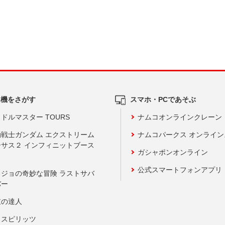
ム機をさがす
スマホ・PCであそぶ
ドルマスター TOURS
ナムコオンラインクレーン
動戦士ガンダム エクストリーム
ナムコパークス オンライ
ーサス２ インフィニットブース
ガシャポンオンライン
公式スマートフォンアプリ
ョジョの奇妙な冒険 ラストサバ
バー
鼓の達人
りスピリッツ