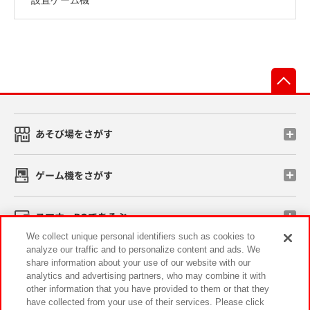
先
あそび場をさがす
ゲーム機をさがす
スマホ・PCであそぶ
We collect unique personal identifiers such as cookies to
analyze our traffic and to personalize content and ads. We
イベント・キャンペーン
share information about your use of our website with our
analytics and advertising partners, who may combine it with
other information that you have provided to them or that they
have collected from your use of their services. Please click