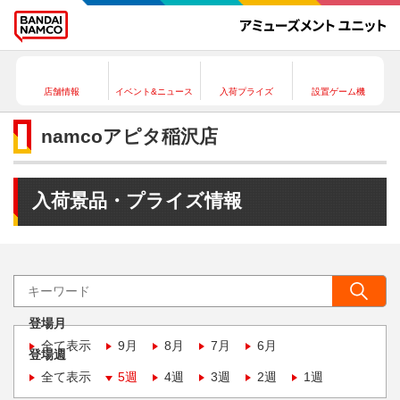
店舗情報
イベント&ニュース
入荷プライズ
設置ゲーム機
namcoアピタ稲沢店
入荷景品・プライズ情報
登場月
全て表示
9月
8月
7月
6月
登場週
全て表示
5週
4週
3週
2週
1週