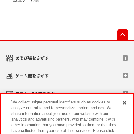
先
あそび場をさがす
ゲーム機をさがす
スマホ・PCであそぶ
We collect unique personal identifiers such as cookies to
analyze our traffic and to personalize content and ads. We
イベント・キャンペーン
share information about your use of our website with our
analytics and advertising partners, who may combine it with
other information that you have provided to them or that they
have collected from your use of their services. Please click