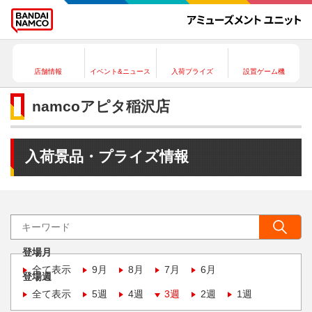
店舗情報
イベント&ニュース
入荷プライズ
設置ゲーム機
namcoアピタ稲沢店
入荷景品・プライズ情報
登場月
全て表示
9月
8月
7月
6月
登場週
全て表示
5週
4週
3週
2週
1週