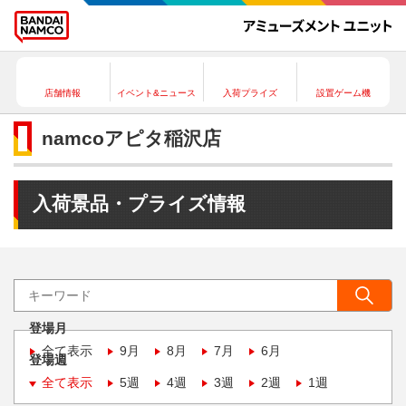
店舗情報
イベント&ニュース
入荷プライズ
設置ゲーム機
namcoアピタ稲沢店
入荷景品・プライズ情報
登場月
全て表示
9月
8月
7月
6月
登場週
全て表示
5週
4週
3週
2週
1週