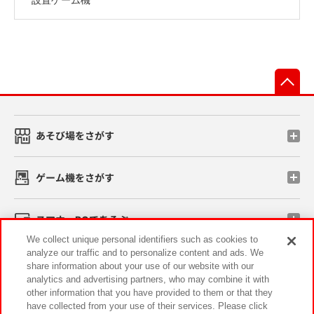
先
あそび場をさがす
ゲーム機をさがす
スマホ・PCであそぶ
We collect unique personal identifiers such as cookies to
analyze our traffic and to personalize content and ads. We
イベント・キャンペーン
share information about your use of our website with our
analytics and advertising partners, who may combine it with
other information that you have provided to them or that they
have collected from your use of their services. Please click