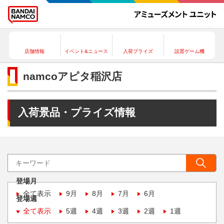
店舗情報
イベント&ニュース
入荷プライズ
設置ゲーム機
namcoアピタ稲沢店
入荷景品・プライズ情報
登場月
全て表示
9月
8月
7月
6月
登場週
全て表示
5週
4週
3週
2週
1週