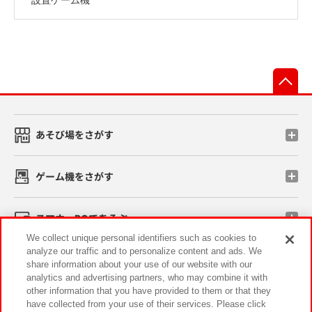
先
あそび場をさがす
ゲーム機をさがす
スマホ・PCであそぶ
We collect unique personal identifiers such as cookies to
analyze our traffic and to personalize content and ads. We
イベント・キャンペーン
share information about your use of our website with our
analytics and advertising partners, who may combine it with
other information that you have provided to them or that they
have collected from your use of their services. Please click