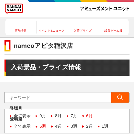
店舗情報
イベント&ニュース
入荷プライズ
設置ゲーム機
namcoアピタ稲沢店
入荷景品・プライズ情報
登場月
全て表示
9月
8月
7月
6月
登場週
全て表示
5週
4週
3週
2週
1週