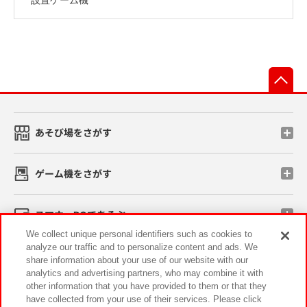
先
あそび場をさがす
ゲーム機をさがす
スマホ・PCであそぶ
We collect unique personal identifiers such as cookies to
analyze our traffic and to personalize content and ads. We
イベント・キャンペーン
share information about your use of our website with our
analytics and advertising partners, who may combine it with
other information that you have provided to them or that they
have collected from your use of their services. Please click