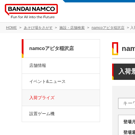
HOME
あそび場をさがす
施設・店舗検索
namcoアピタ稲沢店
入
na
namcoアピタ稲沢店
店舗情報
入荷
イベント&ニュース
入荷プライズ
設置ゲーム機
登場
登場