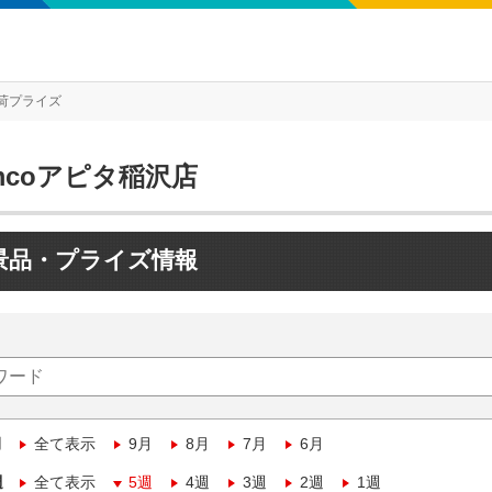
荷プライズ
mcoアピタ稲沢店
景品・プライズ情報
月
全て表示
9月
8月
7月
6月
週
全て表示
5週
4週
3週
2週
1週