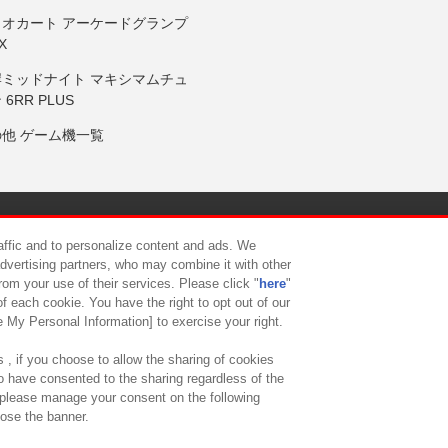
リオカート アーケードグランプ
X
岸ミッドナイト マキシマムチュ
 6RR PLUS
の他 ゲーム機一覧
サイトポリシー
プライバシーポリシー
ウェブアクセシビリティ方
raffic and to personalize content and ads. We
advertising partners, who may combine it with other
rom your use of their services. Please click "
here
"
供について
カスタマーハラスメント対応方針
よくあるご質問・
f each cookie. You have the right to opt out of our
e My Personal Information] to exercise your right.
 , if you choose to allow the sharing of cookies
to have consented to the sharing regardless of the
, please manage your consent on the following
lose the banner.
ndai Namco Amusement Lab Inc.
©Bandai Namco Experience Inc.
©HANAY