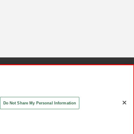
針と検証結果
お取引先さまとともに
お問い合わせ
Do Not Share My Personal Information
ASHIKI Co., Ltd. All Rights Reserved.