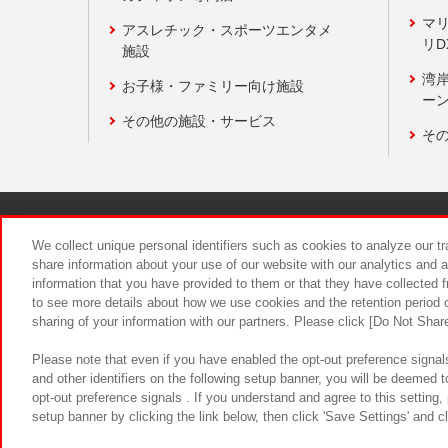
マ
アスレチック・スポーツエンタメ
リD
施設
湾
お子様・ファミリー向け施設
ーン
その他の施設・サービス
そ
関連会社
サステナビリティ
We collect unique personal identifiers such as cookies to analyze our t
share information about your use of our website with our analytics and 
information that you have provided to them or that they have collected f
食品のご提
to see more details about how we use cookies and the retention period o
sharing of your information with our partners. Please click [Do Not Shar
Please note that even if you have enabled the opt-out preference signals
and other identifiers on the following setup banner, you will be deemed 
opt-out preference signals . If you understand and agree to this setting
setup banner by clicking the link below, then click 'Save Settings' and c
©Bandai Namco Amusement Inc.
©Ba