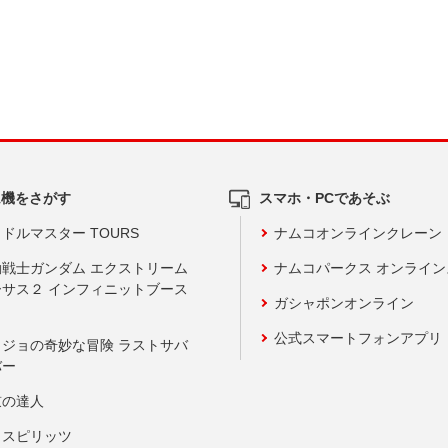
ム機をさがす
スマホ・PCであそぶ
ドルマスター TOURS
ナムコオンラインクレーン
動戦士ガンダム エクストリーム
ナムコパークス オンライ
ーサス２ インフィニットブース
ガシャポンオンライン
公式スマートフォンアプリ
ョジョの奇妙な冒険 ラストサバ
バー
鼓の達人
りスピリッツ