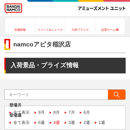
店舗情報
イベント&ニュース
入荷プライズ
設置ゲーム機
namcoアピタ稲沢店
入荷景品・プライズ情報
登場月
全て表示
9月
8月
7月
6月
登場週
全て表示
5週
4週
3週
2週
1週