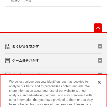
先
あそび場をさがす
ゲーム機をさがす
スマホ・PCであそぶ
We collect unique personal identifiers such as cookies to
analyze our traffic and to personalize content and ads. We
イベント・キャンペーン
share information about your use of our website with our
analytics and advertising partners, who may combine it with
other information that you have provided to them or that they
have collected from your use of their services. Please click