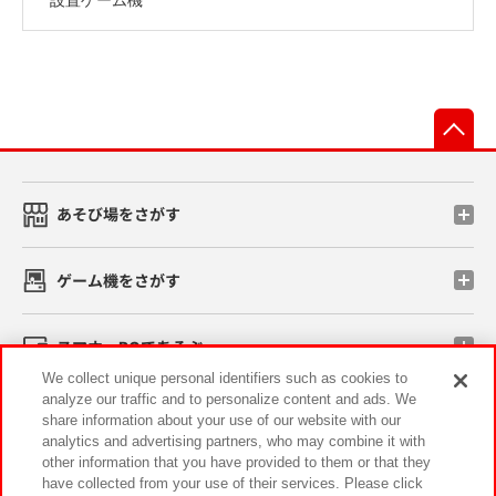
先
あそび場をさがす
ゲーム機をさがす
スマホ・PCであそぶ
We collect unique personal identifiers such as cookies to
analyze our traffic and to personalize content and ads. We
イベント・キャンペーン
share information about your use of our website with our
analytics and advertising partners, who may combine it with
other information that you have provided to them or that they
have collected from your use of their services. Please click