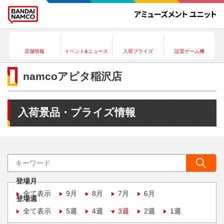
店舗情報
イベント&ニュース
入荷プライズ
設置ゲーム機
namcoアピタ稲沢店
入荷景品・プライズ情報
登場月
全て表示
9月
8月
7月
6月
登場週
全て表示
5週
4週
3週
2週
1週