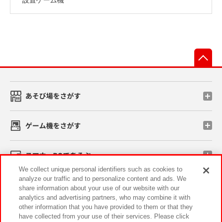
先
あそび場をさがす
ゲーム機をさがす
スマホ・PCであそぶ
We collect unique personal identifiers such as cookies to
analyze our traffic and to personalize content and ads. We
イベント・キャンペーン
share information about your use of our website with our
analytics and advertising partners, who may combine it with
other information that you have provided to them or that they
have collected from your use of their services. Please click