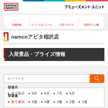
店舗情報
イベント&ニュース
入荷プライズ
設置ゲーム機
namcoアピタ稲沢店
入荷景品・プライズ情報
登場月
全て表示
9月
8月
7月
6月
登場週
全て表示
5週
4週
3週
2週
1週