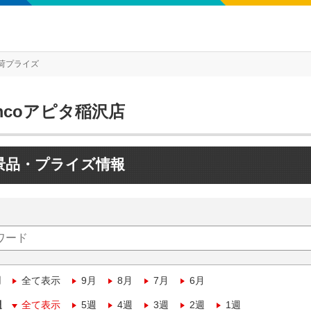
荷プライズ
mcoアピタ稲沢店
景品・プライズ情報
月
全て表示
9月
8月
7月
6月
週
全て表示
5週
4週
3週
2週
1週