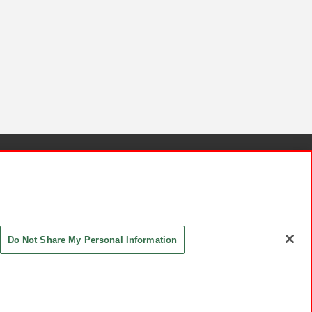
針と検証結果
お取引先さまとともに
お問い合わせ
Do Not Share My Personal Information
ASHIKI Co., Ltd. All Rights Reserved.