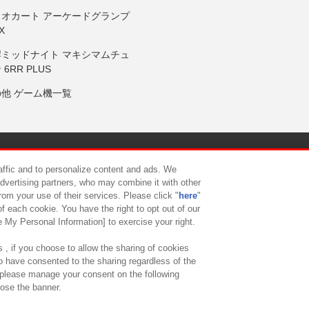
リオカート アーケードグランプ
X
岸ミッドナイト マキシマムチュ
 6RR PLUS
の他 ゲーム機一覧
サイトポリシー
プライバシーポリシー
ウェブアクセシビリティ方
raffic and to personalize content and ads. We
advertising partners, who may combine it with other
rom your use of their services. Please click "
here
"
供について
カスタマーハラスメント対応方針
よくあるご質問・
f each cookie. You have the right to opt out of our
e My Personal Information] to exercise your right.
 , if you choose to allow the sharing of cookies
to have consented to the sharing regardless of the
, please manage your consent on the following
lose the banner.
ndai Namco Amusement Lab Inc.
©Bandai Namco Experience Inc.
©HANAY