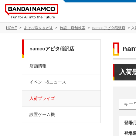
HOME
あそび場をさがす
施設・店舗検索
namcoアピタ稲沢店
入
na
namcoアピタ稲沢店
店舗情報
入荷
イベント&ニュース
入荷プライズ
設置ゲーム機
登場
登場