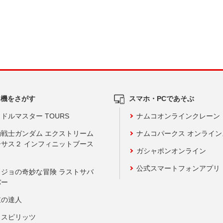
ム機をさがす
スマホ・PCであそぶ
ドルマスター TOURS
ナムコオンラインクレーン
動戦士ガンダム エクストリーム
ナムコパークス オンライ
ーサス２ インフィニットブース
ガシャポンオンライン
公式スマートフォンアプリ
ョジョの奇妙な冒険 ラストサバ
バー
鼓の達人
りスピリッツ