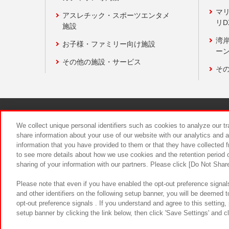
マ
アスレチック・スポーツエンタメ
リD
施設
湾
お子様・ファミリー向け施設
ーン
その他の施設・サービス
そ
関連会社
サステナビリティ
We collect unique personal identifiers such as cookies to analyze our t
share information about your use of our website with our analytics and 
information that you have provided to them or that they have collected f
食品のご提
to see more details about how we use cookies and the retention period o
sharing of your information with our partners. Please click [Do Not Shar
Please note that even if you have enabled the opt-out preference signals
and other identifiers on the following setup banner, you will be deemed 
opt-out preference signals . If you understand and agree to this setting
setup banner by clicking the link below, then click 'Save Settings' and c
©Bandai Namco Amusement Inc.
©Ba