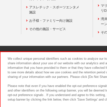
マ
アスレチック・スポーツエンタメ
リD
施設
湾
お子様・ファミリー向け施設
ーン
その他の施設・サービス
そ
関連会社
サステナビリティ
We collect unique personal identifiers such as cookies to analyze our t
share information about your use of our website with our analytics and 
information that you have provided to them or that they have collected f
食品のご提
to see more details about how we use cookies and the retention period o
sharing of your information with our partners. Please click [Do Not Shar
Please note that even if you have enabled the opt-out preference signals
and other identifiers on the following setup banner, you will be deemed 
opt-out preference signals . If you understand and agree to this setting
setup banner by clicking the link below, then click 'Save Settings' and c
©Bandai Namco Amusement Inc.
©Ba