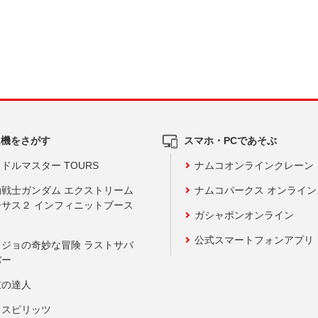
ム機をさがす
スマホ・PCであそぶ
ドルマスター TOURS
ナムコオンラインクレーン
動戦士ガンダム エクストリーム
ナムコパークス オンライ
ーサス２ インフィニットブース
ガシャポンオンライン
公式スマートフォンアプリ
ョジョの奇妙な冒険 ラストサバ
バー
鼓の達人
りスピリッツ