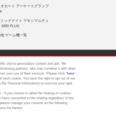
リオカート アーケードグランプ
X
岸ミッドナイト マキシマムチュ
 6RR PLUS
の他 ゲーム機一覧
サイトポリシー
プライバシーポリシー
ウェブアクセシビリティ方
raffic and to personalize content and ads. We
advertising partners, who may combine it with other
rom your use of their services. Please click "
here
"
供について
カスタマーハラスメント対応方針
よくあるご質問・
f each cookie. You have the right to opt out of our
e My Personal Information] to exercise your right.
 , if you choose to allow the sharing of cookies
to have consented to the sharing regardless of the
, please manage your consent on the following
lose the banner.
ndai Namco Amusement Lab Inc.
©Bandai Namco Experience Inc.
©HANAY