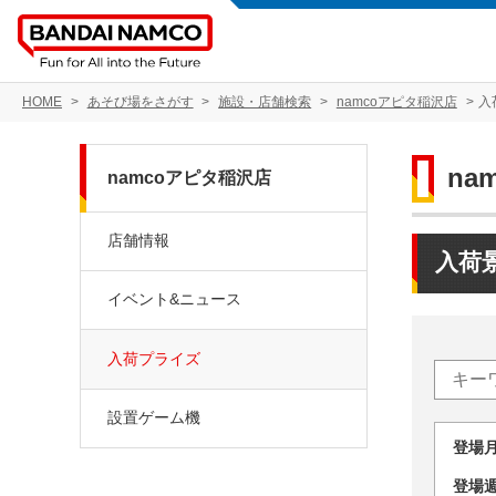
HOME
あそび場をさがす
施設・店舗検索
namcoアピタ稲沢店
入
na
namcoアピタ稲沢店
店舗情報
入荷
イベント&ニュース
入荷プライズ
設置ゲーム機
登場
登場