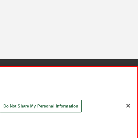
針と検証結果
お取引先さまとともに
お問い合わせ
Do Not Share My Personal Information
ASHIKI Co., Ltd. All Rights Reserved.