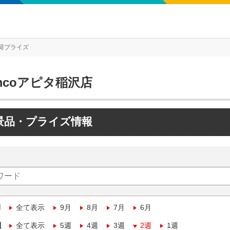
荷プライズ
mcoアピタ稲沢店
景品・プライズ情報
月
全て表示
9月
8月
7月
6月
週
全て表示
5週
4週
3週
2週
1週