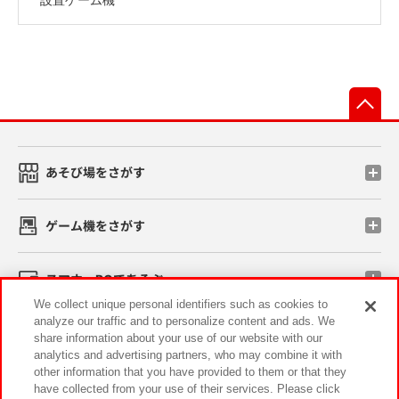
先
あそび場をさがす
ゲーム機をさがす
スマホ・PCであそぶ
We collect unique personal identifiers such as cookies to
analyze our traffic and to personalize content and ads. We
イベント・キャンペーン
share information about your use of our website with our
analytics and advertising partners, who may combine it with
other information that you have provided to them or that they
have collected from your use of their services. Please click