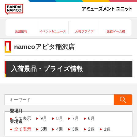
店舗情報
イベント&ニュース
入荷プライズ
設置ゲーム機
namcoアピタ稲沢店
入荷景品・プライズ情報
登場月
全て表示
9月
8月
7月
6月
登場週
全て表示
5週
4週
3週
2週
1週