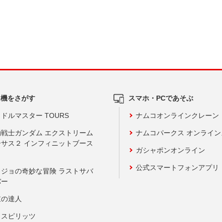
ム機をさがす
スマホ・PCであそぶ
ドルマスター TOURS
ナムコオンラインクレーン
動戦士ガンダム エクストリーム
ナムコパークス オンライ
ーサス２ インフィニットブース
ガシャポンオンライン
公式スマートフォンアプリ
ョジョの奇妙な冒険 ラストサバ
バー
鼓の達人
りスピリッツ