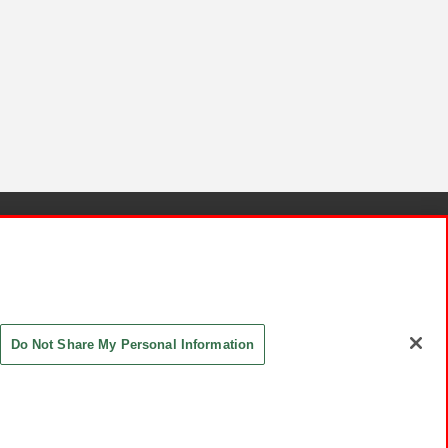
針と検証結果
お取引先さまとともに
お問い合わせ
Do Not Share My Personal Information
ASHIKI Co., Ltd. All Rights Reserved.