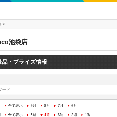
イズ
mco池袋店
景品・プライズ情報
月
全て表示
9月
8月
7月
6月
週
全て表示
5週
4週
3週
2週
1週