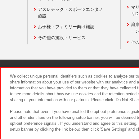
マ
アスレチック・スポーツエンタメ
リD
施設
湾
お子様・ファミリー向け施設
ーン
その他の施設・サービス
そ
関連会社
サステナビリティ
We collect unique personal identifiers such as cookies to analyze our t
share information about your use of our website with our analytics and 
information that you have provided to them or that they have collected f
食品のご提
to see more details about how we use cookies and the retention period o
sharing of your information with our partners. Please click [Do Not Shar
Please note that even if you have enabled the opt-out preference signals
and other identifiers on the following setup banner, you will be deemed 
opt-out preference signals . If you understand and agree to this setting
setup banner by clicking the link below, then click 'Save Settings' and c
©Bandai Namco Amusement Inc.
©Ba