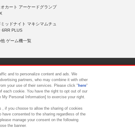
リオカート アーケードグランプ
X
岸ミッドナイト マキシマムチュ
 6RR PLUS
の他 ゲーム機一覧
サイトポリシー
プライバシーポリシー
ウェブアクセシビリティ方
raffic and to personalize content and ads. We
advertising partners, who may combine it with other
rom your use of their services. Please click "
here
"
供について
カスタマーハラスメント対応方針
よくあるご質問・
f each cookie. You have the right to opt out of our
e My Personal Information] to exercise your right.
 , if you choose to allow the sharing of cookies
to have consented to the sharing regardless of the
, please manage your consent on the following
lose the banner.
ndai Namco Amusement Lab Inc.
©Bandai Namco Experience Inc.
©HANAY