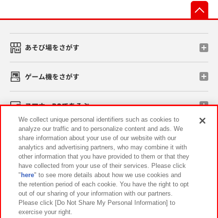
先
あそび場をさがす
ゲーム機をさがす
スマホ・PCであそぶ
We collect unique personal identifiers such as cookies to
analyze our traffic and to personalize content and ads. We
イベント・キャンペーン
share information about your use of our website with our
analytics and advertising partners, who may combine it with
other information that you have provided to them or that they
have collected from your use of their services. Please click
"
here
" to see more details about how we use cookies and
関連会社
サステナビリティ
サイトポリシー
the retention period of each cookie. You have the right to opt
out of our sharing of your information with our partners.
プライバシーポリシー
ウェブアクセシビリティ方針と検証結果
Please click [Do Not Share My Personal Information] to
exercise your right.
お取引先さまとともに
食品のご提供について