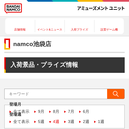
店舗情報
イベント&ニュース
入荷プライズ
設置ゲーム機
namco池袋店
入荷景品・プライズ情報
登場月
全て表示
9月
8月
7月
6月
登場週
全て表示
5週
4週
3週
2週
1週