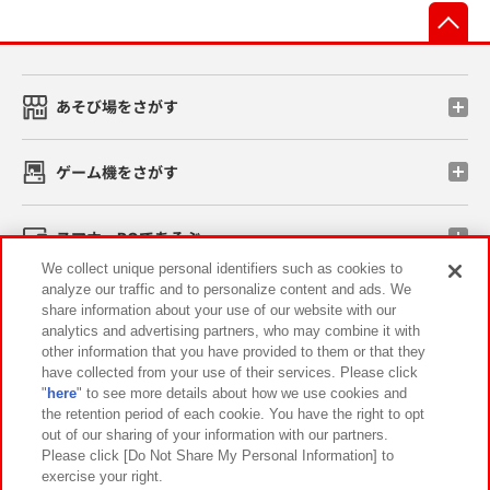
先
あそび場をさがす
ゲーム機をさがす
スマホ・PCであそぶ
We collect unique personal identifiers such as cookies to
analyze our traffic and to personalize content and ads. We
イベント・キャンペーン
share information about your use of our website with our
analytics and advertising partners, who may combine it with
other information that you have provided to them or that they
have collected from your use of their services. Please click
"
here
" to see more details about how we use cookies and
関連会社
サステナビリティ
サイトポリシー
the retention period of each cookie. You have the right to opt
out of our sharing of your information with our partners.
プライバシーポリシー
ウェブアクセシビリティ方針と検証結果
Please click [Do Not Share My Personal Information] to
exercise your right.
お取引先さまとともに
食品のご提供について