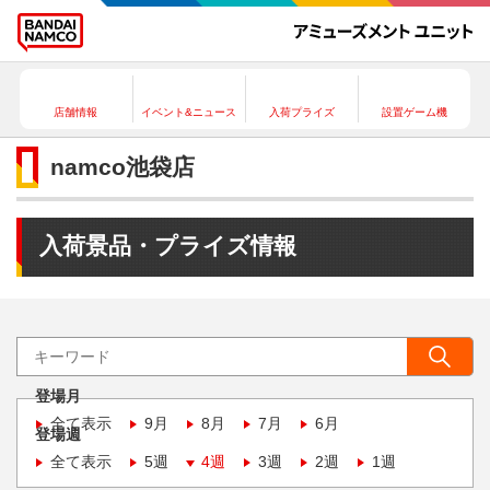
店舗情報
イベント&ニュース
入荷プライズ
設置ゲーム機
namco池袋店
入荷景品・プライズ情報
登場月
全て表示
9月
8月
7月
6月
登場週
全て表示
5週
4週
3週
2週
1週