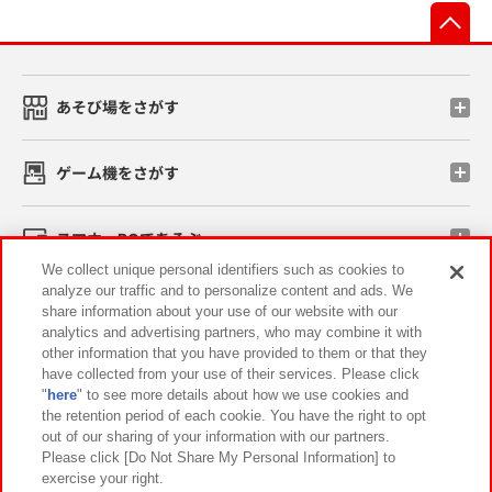
先
あそび場をさがす
ゲーム機をさがす
スマホ・PCであそぶ
We collect unique personal identifiers such as cookies to
analyze our traffic and to personalize content and ads. We
イベント・キャンペーン
share information about your use of our website with our
analytics and advertising partners, who may combine it with
other information that you have provided to them or that they
have collected from your use of their services. Please click
"
here
" to see more details about how we use cookies and
関連会社
サステナビリティ
サイトポリシー
the retention period of each cookie. You have the right to opt
out of our sharing of your information with our partners.
プライバシーポリシー
ウェブアクセシビリティ方針と検証結果
Please click [Do Not Share My Personal Information] to
exercise your right.
お取引先さまとともに
食品のご提供について