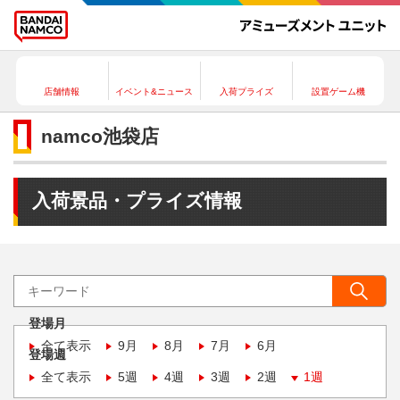
店舗情報
イベント&ニュース
入荷プライズ
設置ゲーム機
namco池袋店
入荷景品・プライズ情報
登場月
全て表示
9月
8月
7月
6月
登場週
全て表示
5週
4週
3週
2週
1週