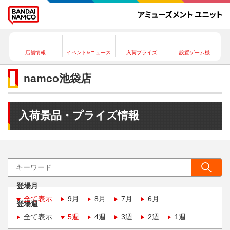
店舗情報
イベント&ニュース
入荷プライズ
設置ゲーム機
namco池袋店
入荷景品・プライズ情報
登場月
全て表示
9月
8月
7月
6月
登場週
全て表示
5週
4週
3週
2週
1週