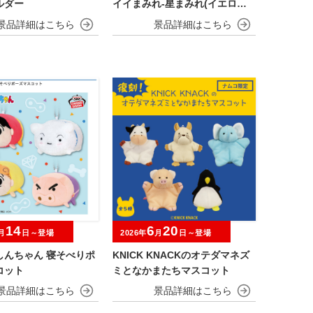
ルダー
イイまみれ-星まみれ(イエロー)-
マスコット
14
6
20
月
日～登場
2026年
月
日～登場
しんちゃん 寝そべりポ
KNICK KNACKのオテダマネズ
コット
ミとなかまたちマスコット