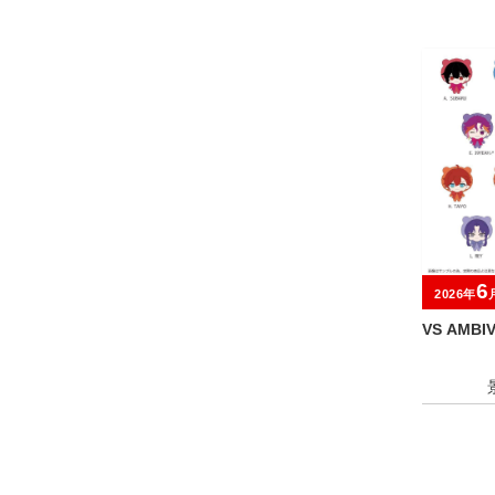
6
2026年
VS AMB