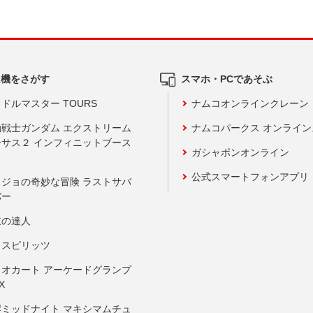
ム機をさがす
スマホ・PCであそぶ
ドルマスター TOURS
ナムコオンラインクレーン
動戦士ガンダム エクストリーム
ナムコパークス オンライ
ーサス２ インフィニットブース
ガシャポンオンライン
公式スマートフォンアプリ
ョジョの奇妙な冒険 ラストサバ
バー
鼓の達人
りスピリッツ
リオカート アーケードグランプ
X
岸ミッドナイト マキシマムチュ