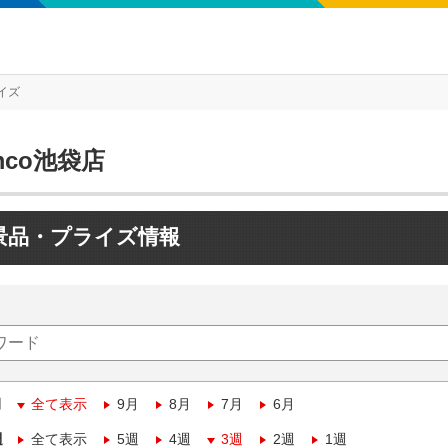
イズ
mco池袋店
景品・プライズ情報
月
全て表示
9月
8月
7月
6月
週
全て表示
5週
4週
3週
2週
1週