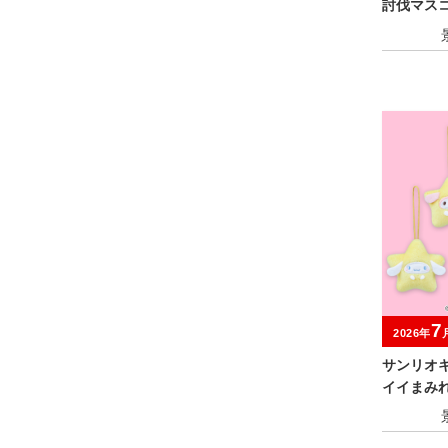
討伐マスコ
7
2026年
サンリオ
イイまみれ
ミニマス