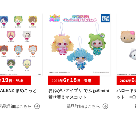
19
6
18
6
月
日～登場
2026年
月
日～登場
2026年
IVALENZ まめこっと
おねがいアイプリ でふぉめmini
ハローキ
着せ替えマスコット
ット ×〇