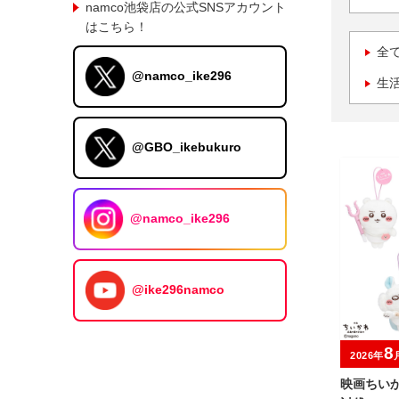
namco池袋店の公式SNSアカウント
はこちら！
全
@namco_ike296
生
@GBO_ikebukuro
@namco_ike296
@ike296namco
8
2026年
映画ちい