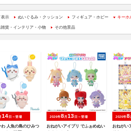
て表示
ぬいぐるみ・クッション
フィギュア・ホビー
キーホ
活雑貨・インテリア・小物
その他景品
14
8
13
8
月
日～登場
2026年
月
日～登場
2026年
かわ 人魚の島のひみつ
おねがいアイプリ でふぉめぬい
おねがい