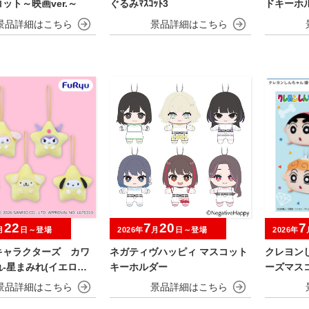
ット～映画ver.～
ぐるみﾏｽｺｯﾄ3
ドキーホ
22
7
20
7
月
日～登場
2026年
月
日～登場
2026年
キャラクターズ カワ
ネガティヴハッピィ マスコット
クレヨン
-星まみれ(イエロー)-
キーホルダー
ーズマス
コット