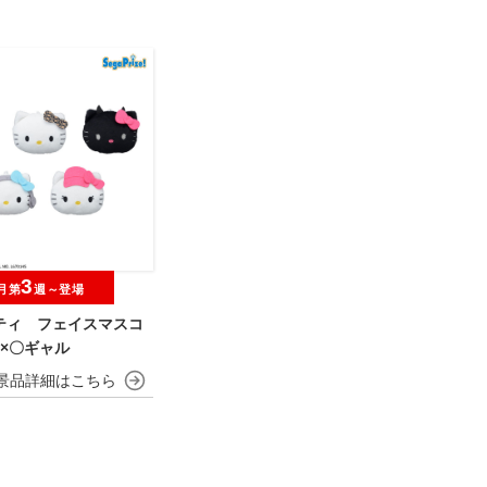
3
月第
週～登場
ティ フェイスマスコ
×〇ギャル