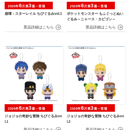
6
3
6
3
2026年
月第
週～登場
2026年
月第
週～登場
崩壊：スターレイル ちびぐるみvol.1
ポケットモンスター もふぐっとぬい
ぐるみ～ニャース・カビゴン～
6
3
6
3
2026年
月第
週～登場
2026年
月第
週～登場
ジョジョの奇妙な冒険 ちびぐるみvo
ジョジョの奇妙な冒険 ちびぐるみvo
l.1
l.2