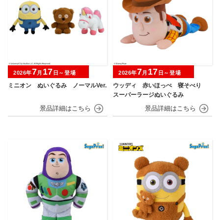
7
17
7
17
2026年
月
日～登場
2026年
月
日～登場
ミニオン ぬいぐるみ ノーマルVer.
ウッディ 赤いほっぺ 寝そべり
スーパーラージぬいぐるみ