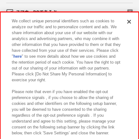
スマホ・PCであそぶ
We collect unique personal identifiers such as cookies to
analyze our traffic and to personalize content and ads. We
イベント・キャンペーン
share information about your use of our website with our
analytics and advertising partners, who may combine it with
other information that you have provided to them or that they
have collected from your use of their services. Please click
"
here
" to see more details about how we use cookies and
関連会社
サステナビリティ
サイトポリシー
the retention period of each cookie. You have the right to opt
out of our sharing of your information with our partners.
プライバシーポリシー
ウェブアクセシビリティ方針と検証結果
Please click [Do Not Share My Personal Information] to
exercise your right.
お取引先さまとともに
食品のご提供について
カスタマーハラスメント対応方針
よくあるご質問・お問い合わせ
Please note that even if you have enabled the opt-out
preference signals , if you choose to allow the sharing of
cookies and other identifiers on the following setup banner,
you will be deemed to have consented to the sharing
regardless of the opt-out preference signals . If you
understand and agree to this setting, please manage your
consent on the following setup banner by clicking the link
below, then click 'Save Settings' and close the banner.
©Bandai Namco Amusement Inc.