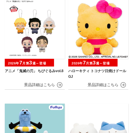
7
3
7
3
2026年
月第
週～登場
2026年
月第
週～登場
アニメ「鬼滅の刃」 ちびぐるみvol.8
ハローキティ トコナツ日焼けドール
GJ