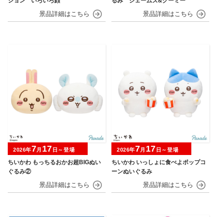
ション いろいろ顔
るみ ジェームズ&グーミー
7
17
7
17
2026年
月
日～登場
2026年
月
日～登場
ちいかわ もっちるおかお超BIGぬい
ちいかわ いっしょに食べよポップコ
ぐるみ②
ーンぬいぐるみ