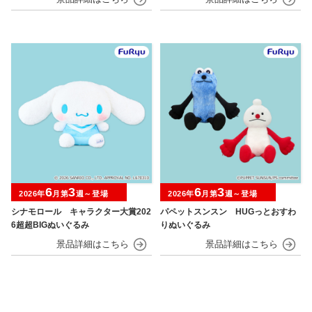
6
3
6
3
2026年
月第
週～登場
2026年
月第
週～登場
シナモロール キャラクター大賞202
パペットスンスン HUGっとおすわ
6超超BIGぬいぐるみ
りぬいぐるみ