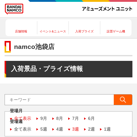
店舗情報
イベント&ニュース
入荷プライズ
設置ゲーム機
namco池袋店
入荷景品・プライズ情報
登場月
全て表示
9月
8月
7月
6月
登場週
全て表示
5週
4週
3週
2週
1週