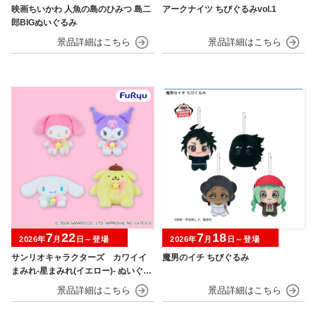
映画ちいかわ 人魚の島のひみつ 島二
アークナイツ ちびぐるみvol.1
郎BIGぬいぐるみ
7
22
7
18
2026年
月
日～登場
2026年
月
日～登場
サンリオキャラクターズ カワイイ
魔男のイチ ちびぐるみ
まみれ-星まみれ(イエロー)- ぬいぐる
み