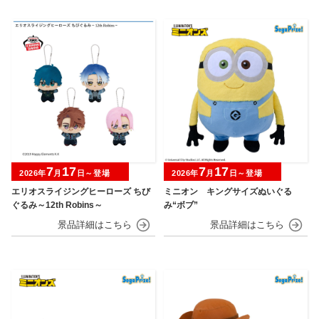
7
17
7
17
2026年
月
日～登場
2026年
月
日～登場
エリオスライジングヒーローズ ちび
ミニオン キングサイズぬいぐる
ぐるみ～12th Robins～
み“ボブ”