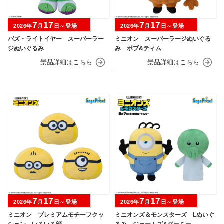
7
17
7
17
2026年
月
日～登場
2026年
月
日～登場
バズ・ライトイヤー スーパーラー
ミニオン スーパーラージぬいぐる
ジぬいぐるみ
み ボブ&ティム
7
17
7
17
2026年
月
日～登場
2026年
月
日～登場
ミニオン プレミアムモチーフクッ
ミニオンズ＆モンスターズ Lぬいぐ