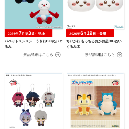
7
3
6
19
2026年
月第
週～登場
2026年
月
日～登場
パペットスンスン うきわBIGぬいぐ
ちいかわ もっちるおかお超BIGぬい
るみ
ぐるみ①