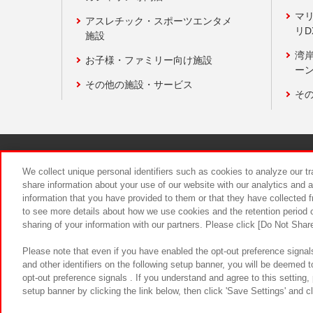
マ
アスレチック・スポーツエンタメ
リD
施設
湾
お子様・ファミリー向け施設
ーン
その他の施設・サービス
そ
関連会社
サステナビリティ
We collect unique personal identifiers such as cookies to analyze our t
share information about your use of our website with our analytics and 
information that you have provided to them or that they have collected f
食品のご提
to see more details about how we use cookies and the retention period o
sharing of your information with our partners. Please click [Do Not Shar
Please note that even if you have enabled the opt-out preference signals
and other identifiers on the following setup banner, you will be deemed 
opt-out preference signals . If you understand and agree to this setting
setup banner by clicking the link below, then click 'Save Settings' and c
©Bandai Namco Amusement Inc.
©Ba