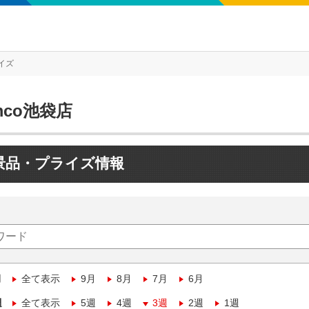
イズ
mco池袋店
景品・プライズ情報
月
全て表示
9月
8月
7月
6月
週
全て表示
5週
4週
3週
2週
1週