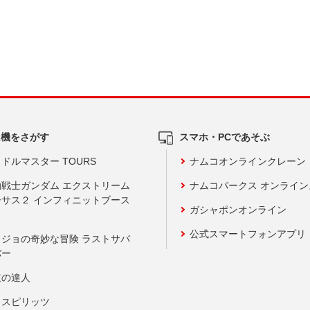
ム機をさがす
スマホ・PCであそぶ
ドルマスター TOURS
ナムコオンラインクレーン
動戦士ガンダム エクストリーム
ナムコパークス オンライ
ーサス２ インフィニットブース
ガシャポンオンライン
公式スマートフォンアプリ
ョジョの奇妙な冒険 ラストサバ
バー
鼓の達人
りスピリッツ