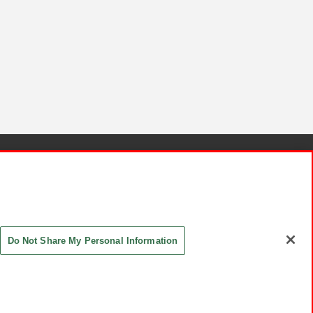
針と検証結果
お取引先さまとともに
お問い合わせ
Do Not Share My Personal Information
ASHIKI Co., Ltd. All Rights Reserved.