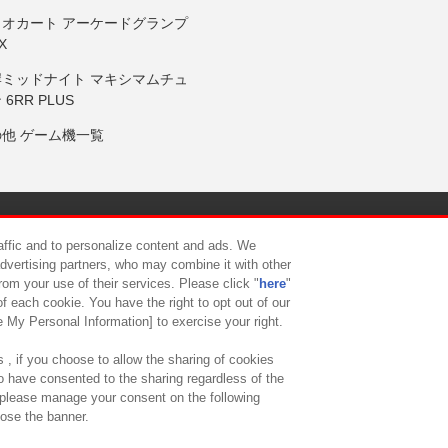
リオカート アーケードグランプ
X
岸ミッドナイト マキシマムチュ
 6RR PLUS
の他 ゲーム機一覧
サイトポリシー
プライバシーポリシー
ウェブアクセシビリティ方
raffic and to personalize content and ads. We
advertising partners, who may combine it with other
rom your use of their services. Please click "
here
"
供について
カスタマーハラスメント対応方針
よくあるご質問・
f each cookie. You have the right to opt out of our
e My Personal Information] to exercise your right.
 , if you choose to allow the sharing of cookies
to have consented to the sharing regardless of the
, please manage your consent on the following
lose the banner.
ndai Namco Amusement Lab Inc.
©Bandai Namco Experience Inc.
©HANAY