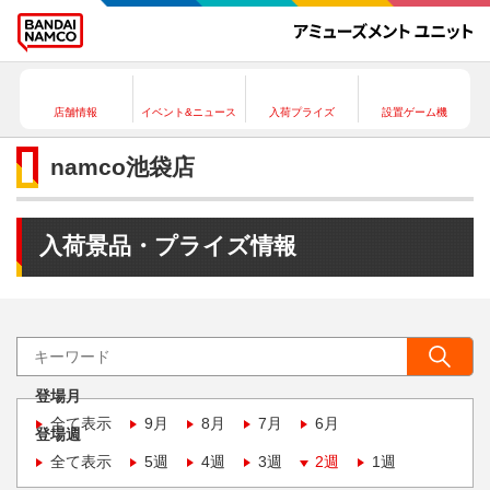
店舗情報
イベント&ニュース
入荷プライズ
設置ゲーム機
namco池袋店
入荷景品・プライズ情報
登場月
全て表示
9月
8月
7月
6月
登場週
全て表示
5週
4週
3週
2週
1週