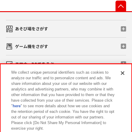
先
あそび場をさがす
ゲーム機をさがす
スマホ・PCであそぶ
We collect unique personal identifiers such as cookies to
analyze our traffic and to personalize content and ads. We
イベント・キャンペーン
share information about your use of our website with our
analytics and advertising partners, who may combine it with
other information that you have provided to them or that they
have collected from your use of their services. Please click
"
here
" to see more details about how we use cookies and
関連会社
サステナビリティ
サイトポリシー
the retention period of each cookie. You have the right to opt
out of our sharing of your information with our partners.
プライバシーポリシー
ウェブアクセシビリティ方針と検証結果
Please click [Do Not Share My Personal Information] to
exercise your right.
お取引先さまとともに
食品のご提供について