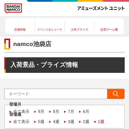
店舗情報
イベント&ニュース
入荷プライズ
設置ゲーム機
namco池袋店
入荷景品・プライズ情報
登場月
全て表示
9月
8月
7月
6月
登場週
全て表示
5週
4週
3週
2週
1週