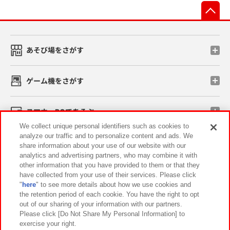
先
あそび場をさがす
ゲーム機をさがす
スマホ・PCであそぶ
We collect unique personal identifiers such as cookies to
analyze our traffic and to personalize content and ads. We
イベント・キャンペーン
share information about your use of our website with our
analytics and advertising partners, who may combine it with
other information that you have provided to them or that they
have collected from your use of their services. Please click
"
here
" to see more details about how we use cookies and
関連会社
サステナビリティ
サイトポリシー
the retention period of each cookie. You have the right to opt
out of our sharing of your information with our partners.
プライバシーポリシー
ウェブアクセシビリティ方針と検証結果
Please click [Do Not Share My Personal Information] to
exercise your right.
お取引先さまとともに
食品のご提供について