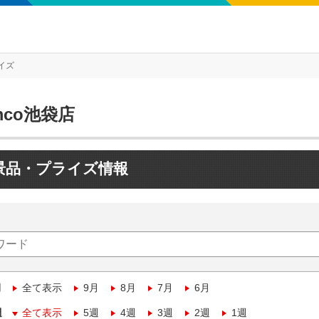
イズ
mco池袋店
景品・プライズ情報
月
全て表示
9月
8月
7月
6月
週
全て表示
5週
4週
3週
2週
1週