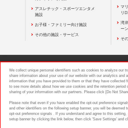
マ
アスレチック・スポーツエンタメ
リD
施設
湾
お子様・ファミリー向け施設
ーン
その他の施設・サービス
そ
関連会社
サステナビリティ
We collect unique personal identifiers such as cookies to analyze our t
share information about your use of our website with our analytics and 
information that you have provided to them or that they have collected f
食品のご提
to see more details about how we use cookies and the retention period o
sharing of your information with our partners. Please click [Do Not Shar
Please note that even if you have enabled the opt-out preference signals
and other identifiers on the following setup banner, you will be deemed 
opt-out preference signals . If you understand and agree to this setting
setup banner by clicking the link below, then click 'Save Settings' and c
©Bandai Namco Amusement Inc.
©Ba