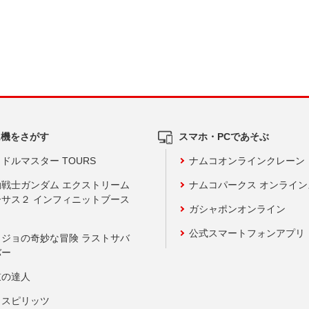
ム機をさがす
スマホ・PCであそぶ
ドルマスター TOURS
ナムコオンラインクレーン
動戦士ガンダム エクストリーム
ナムコパークス オンライ
ーサス２ インフィニットブース
ガシャポンオンライン
公式スマートフォンアプリ
ョジョの奇妙な冒険 ラストサバ
バー
鼓の達人
りスピリッツ