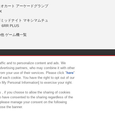
リオカート アーケードグランプ
X
岸ミッドナイト マキシマムチュ
 6RR PLUS
の他 ゲーム機一覧
サイトポリシー
プライバシーポリシー
ウェブアクセシビリティ方
raffic and to personalize content and ads. We
advertising partners, who may combine it with other
rom your use of their services. Please click "
here
"
供について
カスタマーハラスメント対応方針
よくあるご質問・
f each cookie. You have the right to opt out of our
e My Personal Information] to exercise your right.
 , if you choose to allow the sharing of cookies
to have consented to the sharing regardless of the
, please manage your consent on the following
lose the banner.
ndai Namco Amusement Lab Inc.
©Bandai Namco Experience Inc.
©HANAY