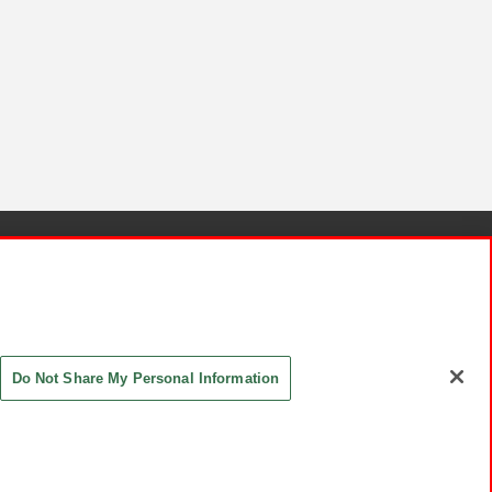
針と検証結果
お取引先さまとともに
お問い合わせ
Do Not Share My Personal Information
ASHIKI Co., Ltd. All Rights Reserved.