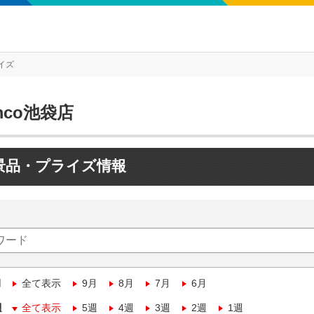
イズ
mco池袋店
景品・プライズ情報
月
全て表示
9月
8月
7月
6月
週
全て表示
5週
4週
3週
2週
1週