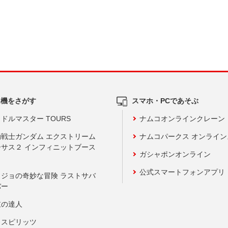
ム機をさがす
スマホ・PCであそぶ
ドルマスター TOURS
ナムコオンラインクレーン
動戦士ガンダム エクストリーム
ナムコパークス オンライ
ーサス２ インフィニットブース
ガシャポンオンライン
公式スマートフォンアプリ
ョジョの奇妙な冒険 ラストサバ
バー
鼓の達人
りスピリッツ