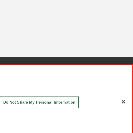
針と検証結果
お取引先さまとともに
お問い合わせ
Do Not Share My Personal Information
ASHIKI Co., Ltd. All Rights Reserved.