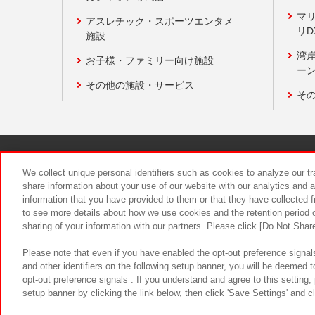
マ
アスレチック・スポーツエンタメ
リD
施設
湾
お子様・ファミリー向け施設
ーン
その他の施設・サービス
そ
関連会社
サステナビリティ
We collect unique personal identifiers such as cookies to analyze our t
share information about your use of our website with our analytics and 
information that you have provided to them or that they have collected f
食品のご提
to see more details about how we use cookies and the retention period o
sharing of your information with our partners. Please click [Do Not Shar
Please note that even if you have enabled the opt-out preference signals
and other identifiers on the following setup banner, you will be deemed 
opt-out preference signals . If you understand and agree to this setting
setup banner by clicking the link below, then click 'Save Settings' and c
©Bandai Namco Amusement Inc.
©Ba