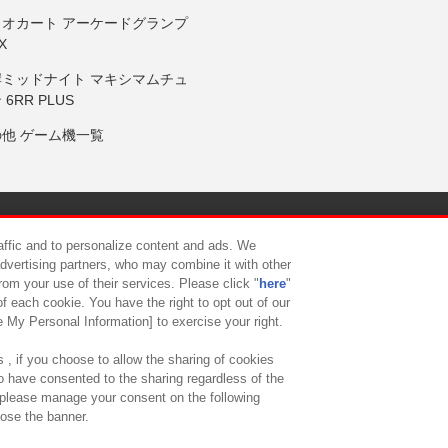
リオカート アーケードグランプ
X
岸ミッドナイト マキシマムチュ
 6RR PLUS
の他 ゲーム機一覧
サイトポリシー
プライバシーポリシー
ウェブアクセシビリティ方
raffic and to personalize content and ads. We
advertising partners, who may combine it with other
rom your use of their services. Please click "
here
"
供について
カスタマーハラスメント対応方針
よくあるご質問・
f each cookie. You have the right to opt out of our
e My Personal Information] to exercise your right.
 , if you choose to allow the sharing of cookies
to have consented to the sharing regardless of the
, please manage your consent on the following
lose the banner.
ndai Namco Amusement Lab Inc.
©Bandai Namco Experience Inc.
©HANAY