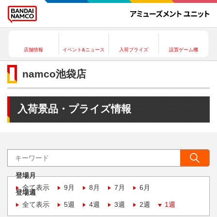
店舗情報
イベント&ニュース
入荷プライズ
設置ゲーム機
namco池袋店
入荷景品・プライズ情報
登場月
全て表示
9月
8月
7月
6月
登場週
全て表示
5週
4週
3週
2週
1週