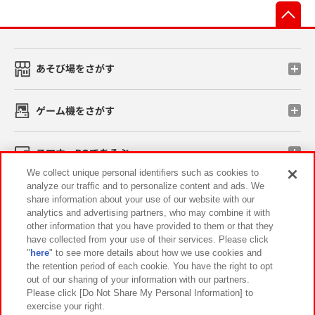
先
あそび場をさがす
ゲーム機をさがす
スマホ・PCであそぶ
We collect unique personal identifiers such as cookies to
analyze our traffic and to personalize content and ads. We
イベント・キャンペーン
share information about your use of our website with our
analytics and advertising partners, who may combine it with
other information that you have provided to them or that they
have collected from your use of their services. Please click
"
here
" to see more details about how we use cookies and
関連会社
サステナビリティ
サイトポリシー
the retention period of each cookie. You have the right to opt
out of our sharing of your information with our partners.
プライバシーポリシー
ウェブアクセシビリティ方針と検証結果
Please click [Do Not Share My Personal Information] to
exercise your right.
お取引先さまとともに
食品のご提供について